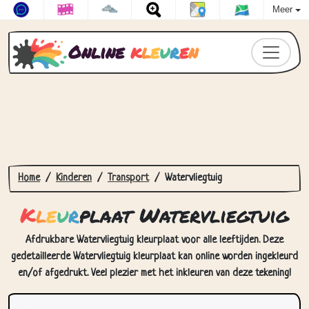
Meer
Online
k
l
e
u
r
e
n
Home
Kinderen
Transport
Watervliegtuig
K
l
e
u
r
plaat Watervliegtuig
Afdrukbare Watervliegtuig kleurplaat voor alle leeftijden. Deze
gedetailleerde Watervliegtuig kleurplaat kan online worden ingekleurd
en/of afgedrukt. Veel plezier met het inkleuren van deze tekening!