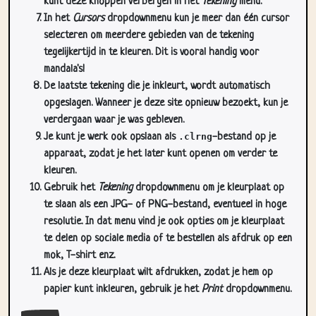
kunt deze knoppen verbergen in het
Tekening
menu.
In het
Cursors
dropdownmenu kun je meer dan één cursor
selecteren om meerdere gebieden van de tekening
tegelijkertijd in te kleuren. Dit is vooral handig voor
mandala's!
De laatste tekening die je inkleurt, wordt automatisch
opgeslagen. Wanneer je deze site opnieuw bezoekt, kun je
verdergaan waar je was gebleven.
Je kunt je werk ook opslaan als
.clrng
-bestand op je
apparaat, zodat je het later kunt openen om verder te
kleuren.
Gebruik het
Tekening
dropdownmenu om je kleurplaat op
te slaan als een JPG- of PNG-bestand, eventueel in hoge
resolutie. In dat menu vind je ook opties om je kleurplaat
te delen op sociale media of te bestellen als afdruk op een
mok, T-shirt enz.
Als je deze kleurplaat wilt afdrukken, zodat je hem op
papier kunt inkleuren, gebruik je het
Print
dropdownmenu.