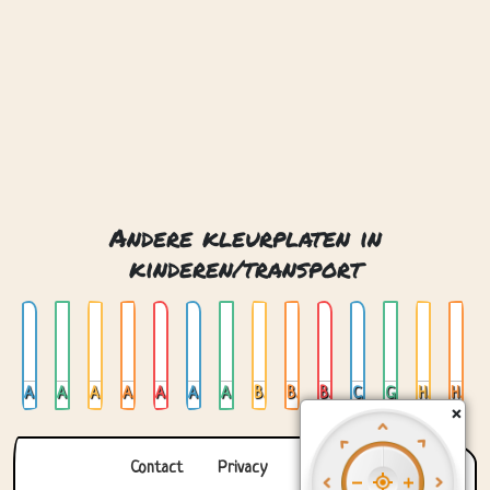
Andere kleurplaten in
kinderen/transport
Ambulance
Auto 01
Auto 02
Auto 03
Auto 04
Auto aanhanger
Auto op glas in lood
Batmobiel
Brandweerwagen
Bus
Cementwagen
Glas in lood met vliegtuig
Helikopter
Heteluchtballon
×
Contact
Privacy
Over ons