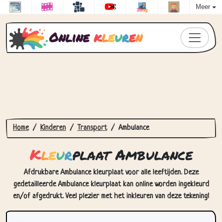
Meer
Online
k
l
e
u
r
e
n
Home
Kinderen
Transport
Ambulance
K
l
e
u
r
plaat Ambulance
Afdrukbare Ambulance kleurplaat voor alle leeftijden. Deze
gedetailleerde Ambulance kleurplaat kan online worden ingekleurd
en/of afgedrukt. Veel plezier met het inkleuren van deze tekening!