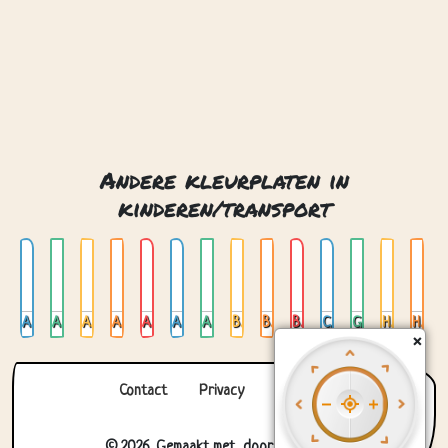
Andere kleurplaten in
kinderen/transport
Ambulance
Auto 01
Auto 02
Auto 03
Auto 04
Auto aanhanger
Auto op glas in lood
Batmobiel
Brandweerwagen
Bus
Cementwagen
Glas in lood met vliegtuig
Helikopter
Heteluchtballon
×
Contact
Privacy
Over ons
© 2026. Gemaakt met
door
Zygomatic
.