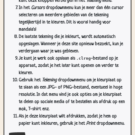
kunt deze knoppen verbergen in het
Tekening
menu.
In het
Cursors
dropdownmenu kun je meer dan één cursor
selecteren om meerdere gebieden van de tekening
tegelijkertijd in te kleuren. Dit is vooral handig voor
mandala's!
De laatste tekening die je inkleurt, wordt automatisch
opgeslagen. Wanneer je deze site opnieuw bezoekt, kun je
verdergaan waar je was gebleven.
Je kunt je werk ook opslaan als
.clrng
-bestand op je
apparaat, zodat je het later kunt openen om verder te
kleuren.
Gebruik het
Tekening
dropdownmenu om je kleurplaat op
te slaan als een JPG- of PNG-bestand, eventueel in hoge
resolutie. In dat menu vind je ook opties om je kleurplaat
te delen op sociale media of te bestellen als afdruk op een
mok, T-shirt enz.
Als je deze kleurplaat wilt afdrukken, zodat je hem op
papier kunt inkleuren, gebruik je het
Print
dropdownmenu.