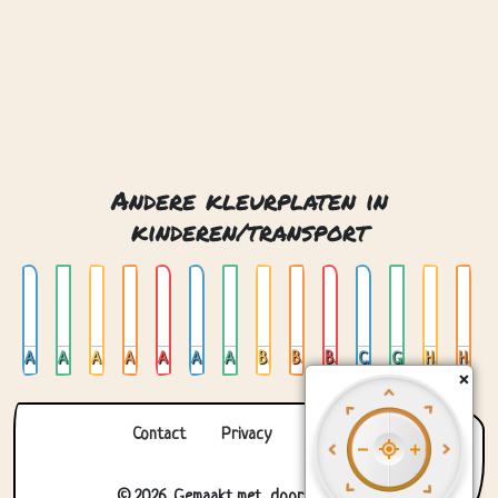
Ambulance
Auto 01
Auto 02
Auto 03
Auto 04
Auto aanhanger
Auto op glas in lood
Batmobiel
Brandweerwagen
Bus
Cementwagen
Glas in lood met vliegtuig
Helikopter
Heteluchtballon
Contact
Privacy
Over ons
© 2026. Gemaakt met
door
Zygomatic
.
×