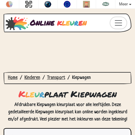
Meer
Online
k
l
e
u
r
e
n
Home
Kinderen
Transport
Kiepwagen
K
l
e
u
r
plaat Kiepwagen
Afdrukbare Kiepwagen kleurplaat voor alle leeftijden. Deze
gedetailleerde Kiepwagen kleurplaat kan online worden ingekleurd
en/of afgedrukt. Veel plezier met het inkleuren van deze tekening!
Hoe Kleurplaat Kiepwagen in te
kleuren