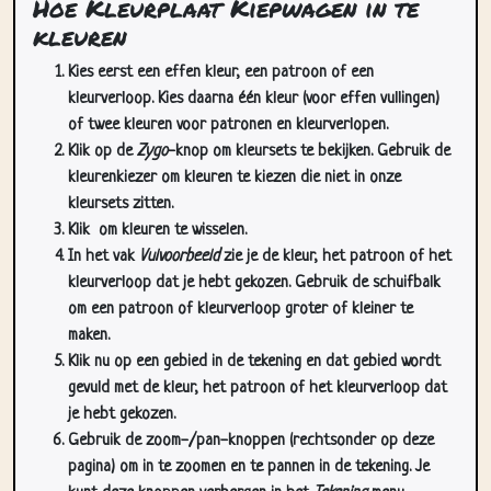
Kies eerst een effen kleur, een patroon of een
kleurverloop. Kies daarna één kleur (voor effen vullingen)
of twee kleuren voor patronen en kleurverlopen.
Klik op de
Zygo
-knop om kleursets te bekijken. Gebruik de
kleurenkiezer om kleuren te kiezen die niet in onze
kleursets zitten.
Klik
om kleuren te wisselen.
In het vak
Vulvoorbeeld
zie je de kleur, het patroon of het
kleurverloop dat je hebt gekozen. Gebruik de schuifbalk
om een patroon of kleurverloop groter of kleiner te
maken.
Klik nu op een gebied in de tekening en dat gebied wordt
gevuld met de kleur, het patroon of het kleurverloop dat
je hebt gekozen.
Gebruik de zoom-/pan-knoppen (rechtsonder op deze
pagina) om in te zoomen en te pannen in de tekening. Je
kunt deze knoppen verbergen in het
Tekening
menu.
In het
Cursors
dropdownmenu kun je meer dan één cursor