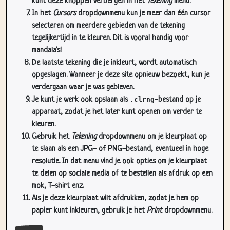
kunt deze knoppen verbergen in het
Tekening
menu.
In het
Cursors
dropdownmenu kun je meer dan één cursor
selecteren om meerdere gebieden van de tekening
tegelijkertijd in te kleuren. Dit is vooral handig voor
mandala's!
De laatste tekening die je inkleurt, wordt automatisch
opgeslagen. Wanneer je deze site opnieuw bezoekt, kun je
verdergaan waar je was gebleven.
Je kunt je werk ook opslaan als
.clrng
-bestand op je
apparaat, zodat je het later kunt openen om verder te
kleuren.
Gebruik het
Tekening
dropdownmenu om je kleurplaat op
te slaan als een JPG- of PNG-bestand, eventueel in hoge
resolutie. In dat menu vind je ook opties om je kleurplaat
te delen op sociale media of te bestellen als afdruk op een
mok, T-shirt enz.
Als je deze kleurplaat wilt afdrukken, zodat je hem op
papier kunt inkleuren, gebruik je het
Print
dropdownmenu.