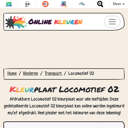
Meer
Online
k
l
e
u
r
e
n
Home
Kinderen
Transport
Locomotief 02
K
l
e
u
r
plaat Locomotief 02
Afdrukbare Locomotief 02 kleurplaat voor alle leeftijden. Deze
gedetailleerde Locomotief 02 kleurplaat kan online worden ingekleurd
en/of afgedrukt. Veel plezier met het inkleuren van deze tekening!