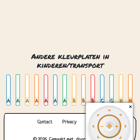
Andere kleurplaten in
kinderen/transport
Ambulance
Auto 01
Auto 02
Auto 03
Auto 04
Auto aanhanger
Auto op glas in lood
Batmobiel
Brandweerwagen
Bus
Cementwagen
Glas in lood met vliegtuig
Helikopter
Heteluchtballon
×
Contact
Privacy
Over ons
© 2026. Gemaakt met
door
Zygomatic
.