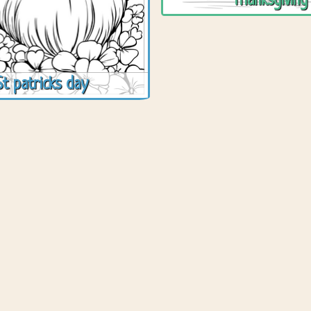
Thanksgiving
St patricks day