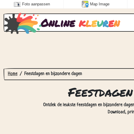
Foto aanpassen
Map Image
Online
k
l
e
u
r
e
n
Home
Feestdagen en bijzondere dagen
Feestdagen
Ontdek de leukste feestdagen en bijzondere dagen k
Download, prin