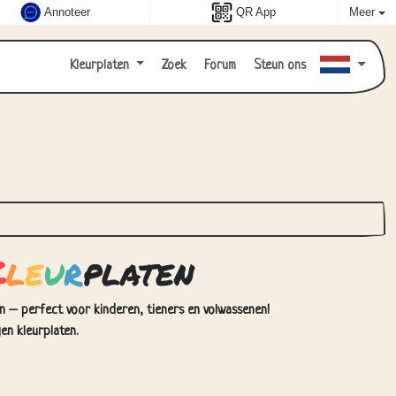
Annoteer
QR App
Meer
Kleurplaten
Zoek
Forum
Steun ons
K
l
e
u
r
platen
en – perfect voor kinderen, tieners en volwassenen!
en kleurplaten.