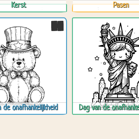
Kerst
Pasen
 de onafhankelijkheid
Dag van de onafhankel