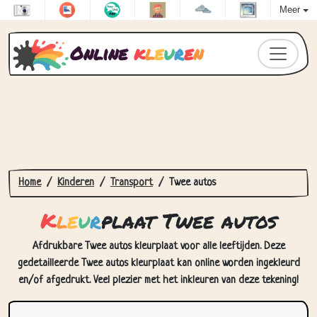
Meer
Online
k
l
e
u
r
e
n
Home
Kinderen
Transport
Twee autos
K
l
e
u
r
plaat Twee autos
Afdrukbare Twee autos kleurplaat voor alle leeftijden. Deze
gedetailleerde Twee autos kleurplaat kan online worden ingekleurd
en/of afgedrukt. Veel plezier met het inkleuren van deze tekening!