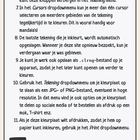
kunt deze knoppen verbergen in het
Tekening
menu.
In het
Cursors
dropdownmenu kun je meer dan één cursor
selecteren om meerdere gebieden van de tekening
tegelijkertijd in te kleuren. Dit is vooral handig voor
mandala's!
De laatste tekening die je inkleurt, wordt automatisch
opgeslagen. Wanneer je deze site opnieuw bezoekt, kun je
verdergaan waar je was gebleven.
Je kunt je werk ook opslaan als
.clrng
-bestand op je
apparaat, zodat je het later kunt openen om verder te
kleuren.
Gebruik het
Tekening
dropdownmenu om je kleurplaat op
te slaan als een JPG- of PNG-bestand, eventueel in hoge
resolutie. In dat menu vind je ook opties om je kleurplaat
te delen op sociale media of te bestellen als afdruk op een
mok, T-shirt enz.
Als je deze kleurplaat wilt afdrukken, zodat je hem op
papier kunt inkleuren, gebruik je het
Print
dropdownmenu.