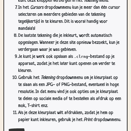
kunt deze knoppen verbergen in het
Tekening
menu.
In het
Cursors
dropdownmenu kun je meer dan één cursor
selecteren om meerdere gebieden van de tekening
tegelijkertijd in te kleuren. Dit is vooral handig voor
mandala's!
De laatste tekening die je inkleurt, wordt automatisch
opgeslagen. Wanneer je deze site opnieuw bezoekt, kun je
verdergaan waar je was gebleven.
Je kunt je werk ook opslaan als
.clrng
-bestand op je
apparaat, zodat je het later kunt openen om verder te
kleuren.
Gebruik het
Tekening
dropdownmenu om je kleurplaat op
te slaan als een JPG- of PNG-bestand, eventueel in hoge
resolutie. In dat menu vind je ook opties om je kleurplaat
te delen op sociale media of te bestellen als afdruk op een
mok, T-shirt enz.
Als je deze kleurplaat wilt afdrukken, zodat je hem op
papier kunt inkleuren, gebruik je het
Print
dropdownmenu.