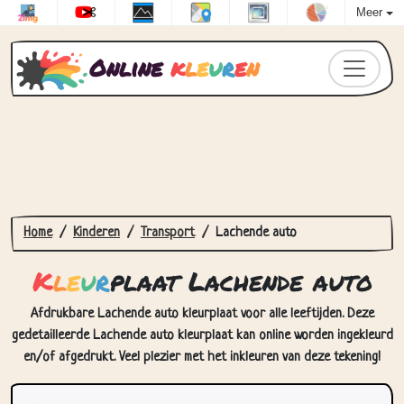
Meer
Online
k
l
e
u
r
e
n
Home
Kinderen
Transport
Lachende auto
K
l
e
u
r
plaat Lachende auto
Afdrukbare Lachende auto kleurplaat voor alle leeftijden. Deze
gedetailleerde Lachende auto kleurplaat kan online worden ingekleurd
en/of afgedrukt. Veel plezier met het inkleuren van deze tekening!