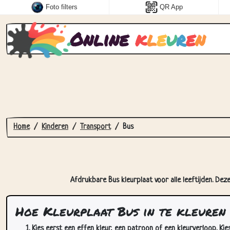
Foto filters
QR App
Online
k
l
e
u
r
e
n
Home
Kinderen
Transport
Bus
Afdrukbare Bus kleurplaat voor alle leeftijden. Dez
Hoe Kleurplaat Bus in te kleuren
Kies eerst een effen kleur, een patroon of een kleurverloop. Kie