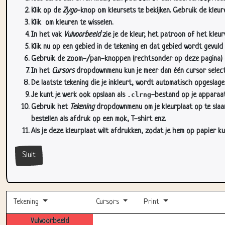
Klik op de
Zygo
-knop om kleursets te bekijken. Gebruik de kleure
Klik
om kleuren te wisselen.
In het vak
Vulvoorbeeld
zie je de kleur, het patroon of het kleu
Klik nu op een gebied in de tekening en dat gebied wordt gevuld
Gebruik de zoom-/pan-knoppen (rechtsonder op deze pagina) om
In het
Cursors
dropdownmenu kun je meer dan één cursor selectere
De laatste tekening die je inkleurt, wordt automatisch opgeslag
Je kunt je werk ook opslaan als
.clrng
-bestand op je apparaat
Gebruik het
Tekening
dropdownmenu om je kleurplaat op te slaan 
bestellen als afdruk op een mok, T-shirt enz.
Als je deze kleurplaat wilt afdrukken, zodat je hem op papier ku
Sluit
Tekening
Cursors
Print
Vulvoorbeeld