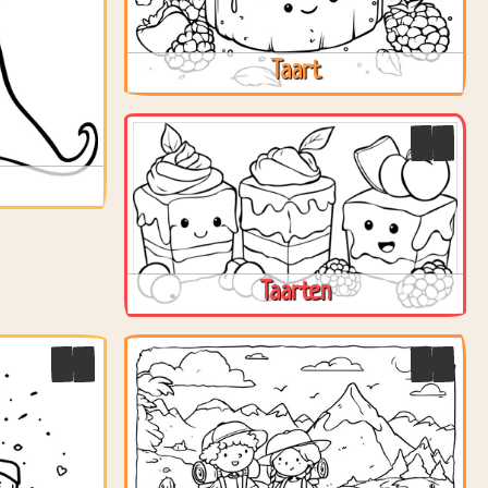
Taart
Taarten