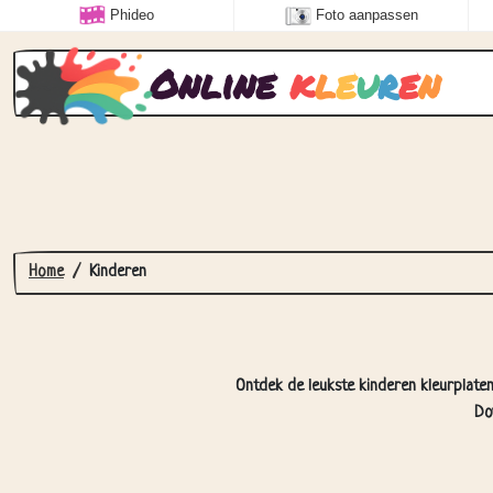
Phideo
Foto aanpassen
Online
k
l
e
u
r
e
n
Home
Kinderen
Ontdek de leukste kinderen kleurplaten.
Do