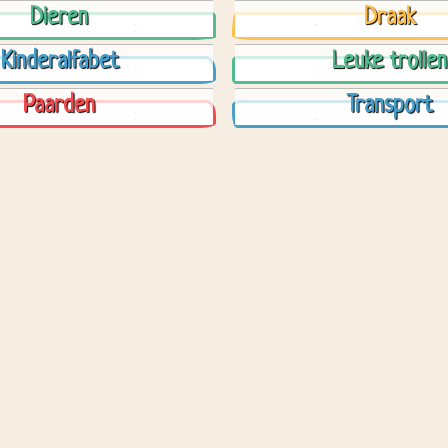
Dieren
Draak
Kinderalfabet
Leuke trollen
Paarden
Transport