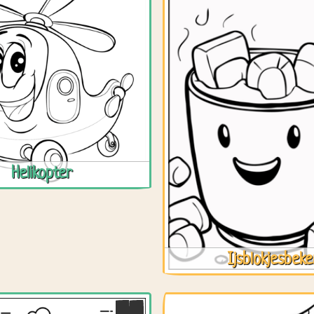
Helikopter
Ijsblokjesbeke