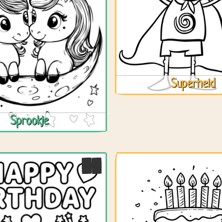
Superheld
Sprookje