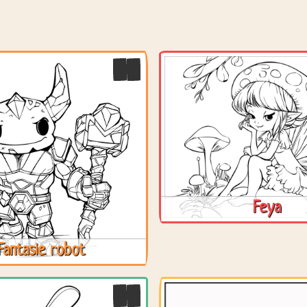
Feya
Fantasie robot