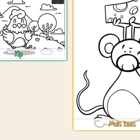
Kip
Muis kaas