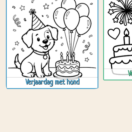
V
Verjaardag met hond