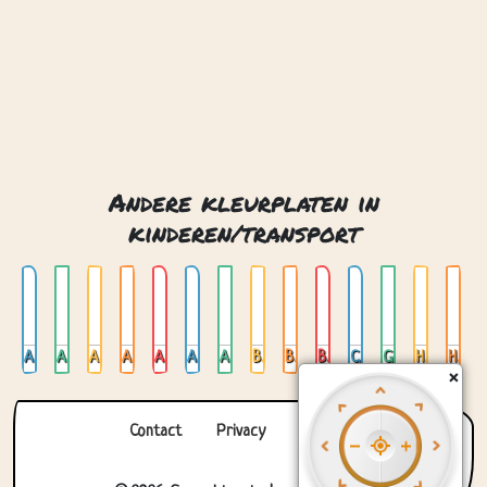
Andere kleurplaten in
kinderen/transport
Ambulance
Auto 01
Auto 02
Auto 03
Auto 04
Auto aanhanger
Auto op glas in lood
Batmobiel
Brandweerwagen
Bus
Cementwagen
Glas in lood met vliegtuig
Helikopter
Heteluchtballon
×
Contact
Privacy
Over ons