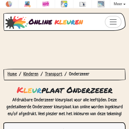
Meer
Online
k
l
e
u
r
e
n
Home
Kinderen
Transport
Onderzeeer
K
l
e
u
r
plaat Onderzeeer
Afdrukbare Onderzeeer kleurplaat voor alle leeftijden. Deze
gedetailleerde Onderzeeer kleurplaat kan online worden ingekleurd
en/of afgedrukt. Veel plezier met het inkleuren van deze tekening!