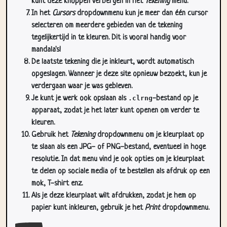
kunt deze knoppen verbergen in het
Tekening
menu.
In het
Cursors
dropdownmenu kun je meer dan één cursor
selecteren om meerdere gebieden van de tekening
tegelijkertijd in te kleuren. Dit is vooral handig voor
mandala's!
De laatste tekening die je inkleurt, wordt automatisch
opgeslagen. Wanneer je deze site opnieuw bezoekt, kun je
verdergaan waar je was gebleven.
Je kunt je werk ook opslaan als
.clrng
-bestand op je
apparaat, zodat je het later kunt openen om verder te
kleuren.
Gebruik het
Tekening
dropdownmenu om je kleurplaat op
te slaan als een JPG- of PNG-bestand, eventueel in hoge
resolutie. In dat menu vind je ook opties om je kleurplaat
te delen op sociale media of te bestellen als afdruk op een
mok, T-shirt enz.
Als je deze kleurplaat wilt afdrukken, zodat je hem op
papier kunt inkleuren, gebruik je het
Print
dropdownmenu.