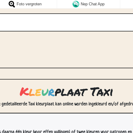
Foto vergroten
Nep Chat App
K
l
e
u
r
plaat Taxi
e gedetailleerde Taxi kleurplaat kan online worden ingekleurd en/of afgedru
s daarna één kleur (voor effen vullingen) of twee kleuren voor patronen en 