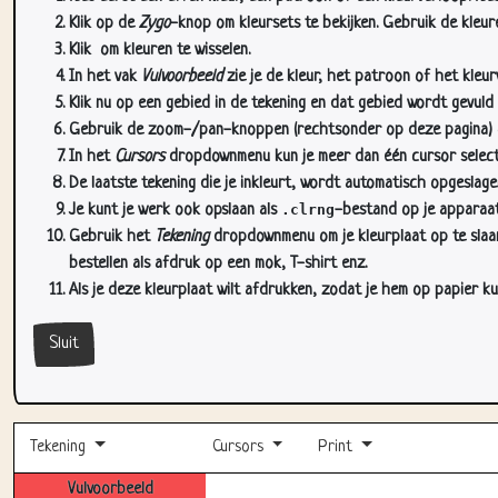
Klik op de
Zygo
-knop om kleursets te bekijken. Gebruik de kleure
Klik
om kleuren te wisselen.
In het vak
Vulvoorbeeld
zie je de kleur, het patroon of het kleu
Klik nu op een gebied in de tekening en dat gebied wordt gevuld
Gebruik de zoom-/pan-knoppen (rechtsonder op deze pagina) om
In het
Cursors
dropdownmenu kun je meer dan één cursor selectere
De laatste tekening die je inkleurt, wordt automatisch opgeslag
Je kunt je werk ook opslaan als
.clrng
-bestand op je apparaat
Gebruik het
Tekening
dropdownmenu om je kleurplaat op te slaan 
bestellen als afdruk op een mok, T-shirt enz.
Als je deze kleurplaat wilt afdrukken, zodat je hem op papier ku
Sluit
Tekening
Cursors
Print
Vulvoorbeeld