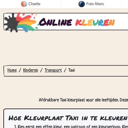
Chartle
Foto filters
Online
k
l
e
u
r
e
n
Home
Kinderen
Transport
Taxi
Afdrukbare Taxi kleurplaat voor alle leeftijden. Dez
Hoe Kleurplaat Taxi in te kleuren
Kies eerst een effen kleur, een patroon of een kleurverloop. Kie