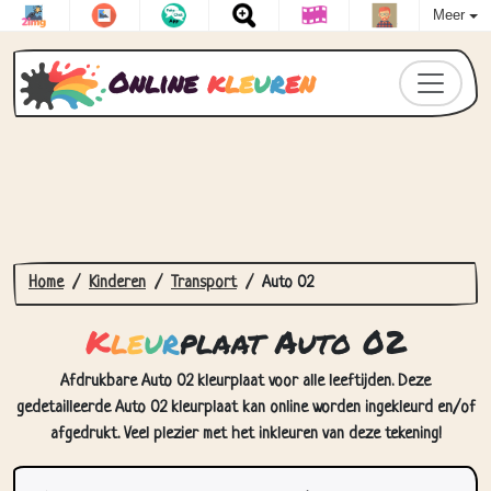
Meer
Online
k
l
e
u
r
e
n
Home
Kinderen
Transport
Auto 02
K
l
e
u
r
plaat Auto 02
Afdrukbare Auto 02 kleurplaat voor alle leeftijden. Deze
gedetailleerde Auto 02 kleurplaat kan online worden ingekleurd en/of
afgedrukt. Veel plezier met het inkleuren van deze tekening!