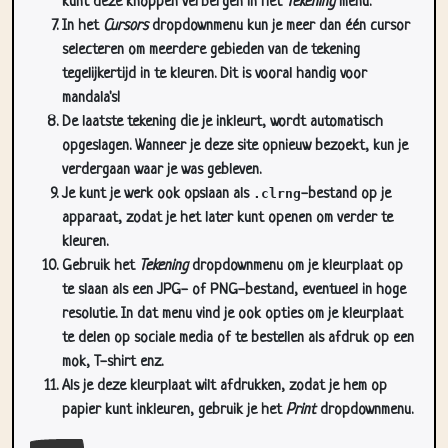
kunt deze knoppen verbergen in het
Tekening
menu.
In het
Cursors
dropdownmenu kun je meer dan één cursor
selecteren om meerdere gebieden van de tekening
tegelijkertijd in te kleuren. Dit is vooral handig voor
mandala's!
De laatste tekening die je inkleurt, wordt automatisch
opgeslagen. Wanneer je deze site opnieuw bezoekt, kun je
verdergaan waar je was gebleven.
Je kunt je werk ook opslaan als
.clrng
-bestand op je
apparaat, zodat je het later kunt openen om verder te
kleuren.
Gebruik het
Tekening
dropdownmenu om je kleurplaat op
te slaan als een JPG- of PNG-bestand, eventueel in hoge
resolutie. In dat menu vind je ook opties om je kleurplaat
te delen op sociale media of te bestellen als afdruk op een
mok, T-shirt enz.
Als je deze kleurplaat wilt afdrukken, zodat je hem op
papier kunt inkleuren, gebruik je het
Print
dropdownmenu.