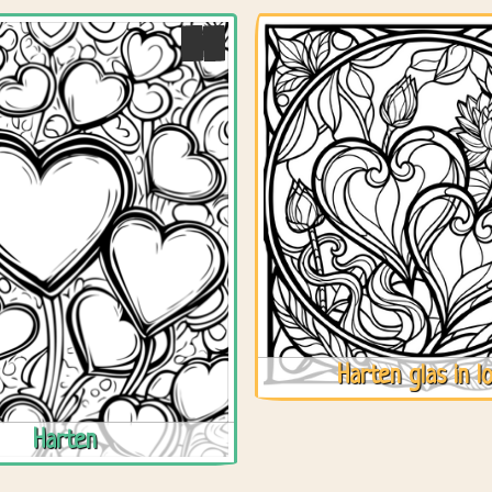
Harten glas in l
Harten