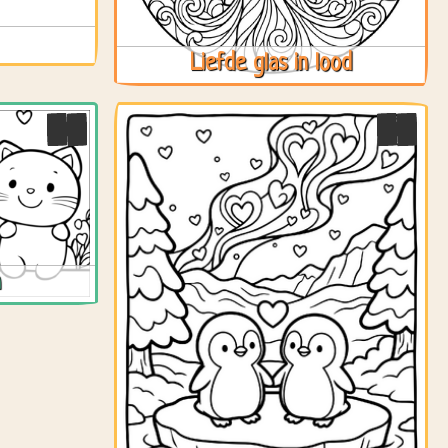
Liefde glas in lood
n