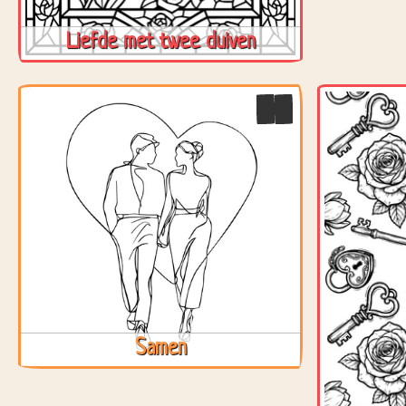
Liefde met twee duiven
Samen