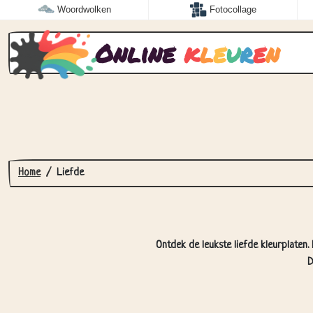
Woordwolken
Fotocollage
Online
k
l
e
u
r
e
n
Home
Liefde
Ontdek de leukste liefde kleurplaten. 
D