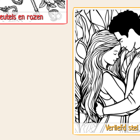
eutels en rozen
Verliefd stel