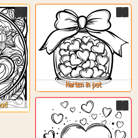
Harten in pot
ood