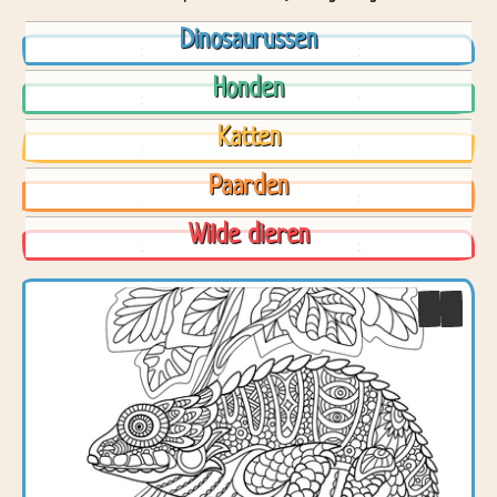
Dinosaurussen
Honden
Katten
Paarden
Wilde dieren