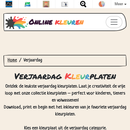
Meer
Online
k
l
e
u
r
e
n
Home
Verjaardag
Verjaardag
K
l
e
u
r
platen
Ontdek de leukste verjaardag kleurplaten. Laat je creativiteit de vrije
loop met onze collectie kleurplaten – perfect voor kinderen, tieners
en volwassenen!
Download, print en begin met het inkleuren van je favoriete verjaardag
kleurplaten.
Kies een kleurplaat uit de verjaardag categorie.