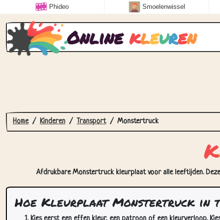
Phideo
Smoelenwissel
Online
k
l
e
u
r
e
n
Home
Kinderen
Transport
Monstertruck
K
Afdrukbare Monstertruck kleurplaat voor alle leeftijden. Deze
Hoe Kleurplaat Monstertruck in 
Kies eerst een effen kleur, een patroon of een kleurverloop. Kie