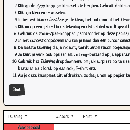
Klik op de
Zygo
-knop om kleursets te bekijken. Gebruik de kleure
Klik
om kleuren te wisselen.
In het vak
Vulvoorbeeld
zie je de kleur, het patroon of het kleu
Klik nu op een gebied in de tekening en dat gebied wordt gevuld
Gebruik de zoom-/pan-knoppen (rechtsonder op deze pagina) om
In het
Cursors
dropdownmenu kun je meer dan één cursor selectere
De laatste tekening die je inkleurt, wordt automatisch opgeslag
Je kunt je werk ook opslaan als
.clrng
-bestand op je apparaat
Gebruik het
Tekening
dropdownmenu om je kleurplaat op te slaan 
bestellen als afdruk op een mok, T-shirt enz.
Als je deze kleurplaat wilt afdrukken, zodat je hem op papier ku
Sluit
Tekening
Cursors
Print
Vulvoorbeeld