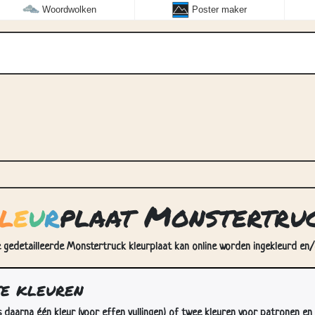
Woordwolken
Poster maker
l
e
u
r
plaat Monstertru
 gedetailleerde Monstertruck kleurplaat kan online worden ingekleurd en/o
te kleuren
s daarna één kleur (voor effen vullingen) of twee kleuren voor patronen en 