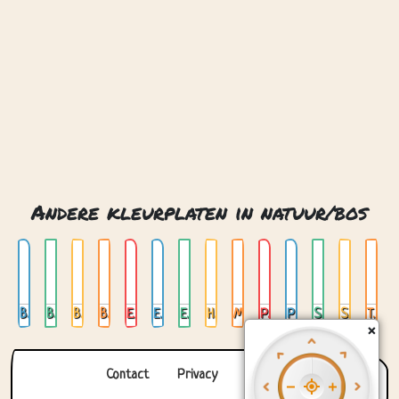
Andere kleurplaten in natuur/bos
Beer met honing
Boomhut
Boomstronkhuis
Bos met waterval
Eekhoorn
Elvenhuis
Esdoorn bladeren
Hert in maanlicht
Mechanische uil
Paddenstoelen
Pratende boom
Sprookjesbrug
Stroom
Tropische bladeren
×
Contact
Privacy
Over ons