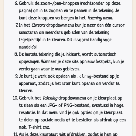
Gebruik de zoom-/pan-knoppen (rechtsonder op deze
pagina) om in te zoomen en te pannen in de tekening. Je
kunt deze knoppen verbergen in het
Tekening
menu.
In het
Cursors
dropdownmenu kun je meer dan één cursor
selecteren om meerdere gebieden van de tekening
tegelijkertijd in te kleuren. Dit is vooral handig voor
mandala's!
De laatste tekening die je inkleurt, wordt automatisch
opgeslagen. Wanneer je deze site opnieuw bezoekt, kun je
verdergaan waar je was gebleven.
Je kunt je werk ook opslaan als
.clrng
-bestand op je
apparaat, zodat je het later kunt openen om verder te
kleuren.
Gebruik het
Tekening
dropdownmenu om je kleurplaat op
te slaan als een JPG- of PNG-bestand, eventueel in hoge
resolutie. In dat menu vind je ook opties om je kleurplaat
te delen op sociale media of te bestellen als afdruk op een
mok, T-shirt enz.
Als je deze kleurplaat wilt afdrukken, zodat je hem op