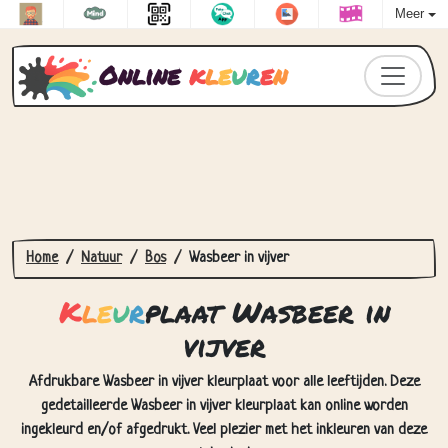
Meer
Online
k
l
e
u
r
e
n
Home
Natuur
Bos
Wasbeer in vijver
K
l
e
u
r
plaat Wasbeer in
vijver
Afdrukbare Wasbeer in vijver kleurplaat voor alle leeftijden. Deze
gedetailleerde Wasbeer in vijver kleurplaat kan online worden
ingekleurd en/of afgedrukt. Veel plezier met het inkleuren van deze