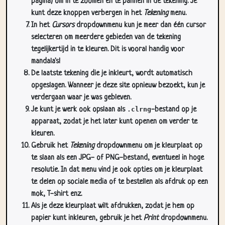
In het
Cursors
dropdownmenu kun je meer dan één cursor
selecteren om meerdere gebieden van de tekening
tegelijkertijd in te kleuren. Dit is vooral handig voor
mandala's!
De laatste tekening die je inkleurt, wordt automatisch
opgeslagen. Wanneer je deze site opnieuw bezoekt, kun je
verdergaan waar je was gebleven.
Je kunt je werk ook opslaan als
.clrng
-bestand op je
apparaat, zodat je het later kunt openen om verder te
kleuren.
Gebruik het
Tekening
dropdownmenu om je kleurplaat op
te slaan als een JPG- of PNG-bestand, eventueel in hoge
resolutie. In dat menu vind je ook opties om je kleurplaat
te delen op sociale media of te bestellen als afdruk op een
mok, T-shirt enz.
Als je deze kleurplaat wilt afdrukken, zodat je hem op
papier kunt inkleuren, gebruik je het
Print
dropdownmenu.
Sluit