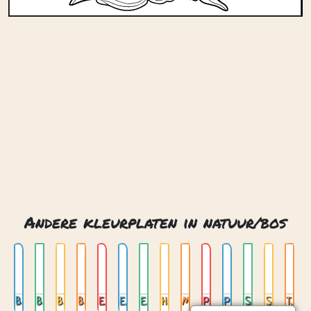
Andere kleurplaten in natuur/bos
Beer met honing
Boomhut
Boomstronkhuis
Bos met waterval
Eekhoorn
Elvenhuis
Esdoorn bladeren
Hert in maanlicht
Mechanische uil
Paddenstoelen
Pratende boom
Sprookjesbrug
Stroom
Tropische bladeren
Contact
Privacy
Over ons
© 2026. Gemaakt met
door
Zygomatic
.