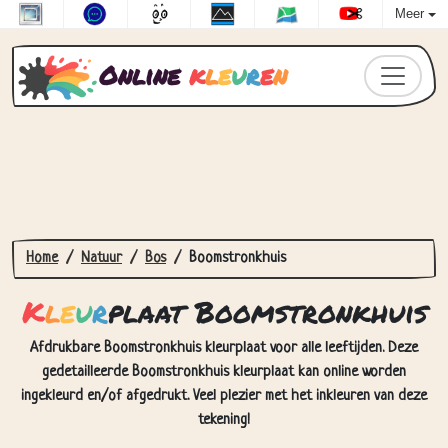
Meer
Online
k
l
e
u
r
e
n
Home
Natuur
Bos
Boomstronkhuis
K
l
e
u
r
plaat Boomstronkhuis
Afdrukbare Boomstronkhuis kleurplaat voor alle leeftijden. Deze
gedetailleerde Boomstronkhuis kleurplaat kan online worden
ingekleurd en/of afgedrukt. Veel plezier met het inkleuren van deze
tekening!
Hoe Kleurplaat Boomstronkhuis in