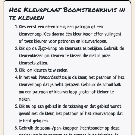
te kleuren
Kies eerst een effen kleur, een patroon of een
kleurverloop. Kies daarna één kleur (voor effen vullingen)
of twee kleuren voor patronen en kleurverlopen.
Klik op de
Zygo
-knop om kleursets te bekijken. Gebruik de
kleurenkiezer om kleuren te kiezen die niet in onze
kleursets zitten.
Klik
om kleuren te wisselen.
In het vak
Vulvoorbeeld
zie je de kleur, het patroon of het
kleurverloop dat je hebt gekozen. Gebruik de schuifbalk
om een patroon of kleurverloop groter of kleiner te
maken.
Klik nu op een gebied in de tekening en dat gebied wordt
gevuld met de kleur, het patroon of het kleurverloop dat
je hebt gekozen.
Gebruik de zoom-/pan-knoppen (rechtsonder op deze
pagina) om in te zoomen en te pannen in de tekening. Je
kunt deze knoppen verbergen in het
Tekening
menu.