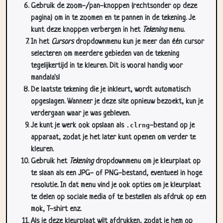
Gebruik de zoom-/pan-knoppen (rechtsonder op deze
pagina) om in te zoomen en te pannen in de tekening. Je
kunt deze knoppen verbergen in het
Tekening
menu.
In het
Cursors
dropdownmenu kun je meer dan één cursor
selecteren om meerdere gebieden van de tekening
tegelijkertijd in te kleuren. Dit is vooral handig voor
mandala's!
De laatste tekening die je inkleurt, wordt automatisch
opgeslagen. Wanneer je deze site opnieuw bezoekt, kun je
verdergaan waar je was gebleven.
Je kunt je werk ook opslaan als
.clrng
-bestand op je
apparaat, zodat je het later kunt openen om verder te
kleuren.
Gebruik het
Tekening
dropdownmenu om je kleurplaat op
te slaan als een JPG- of PNG-bestand, eventueel in hoge
resolutie. In dat menu vind je ook opties om je kleurplaat
te delen op sociale media of te bestellen als afdruk op een
mok, T-shirt enz.
Als je deze kleurplaat wilt afdrukken, zodat je hem op