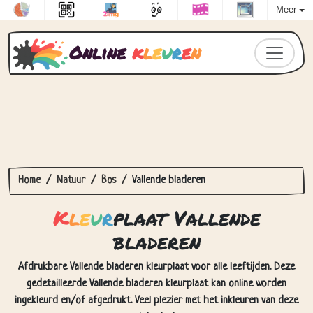
Meer
Online
k
l
e
u
r
e
n
Home
Natuur
Bos
Vallende bladeren
K
l
e
u
r
plaat Vallende
bladeren
Afdrukbare Vallende bladeren kleurplaat voor alle leeftijden. Deze
gedetailleerde Vallende bladeren kleurplaat kan online worden
ingekleurd en/of afgedrukt. Veel plezier met het inkleuren van deze