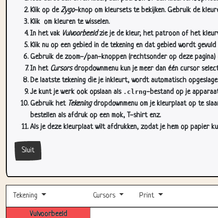
Klik op de
Zygo
-knop om kleursets te bekijken. Gebruik de kleure
Klik
om kleuren te wisselen.
In het vak
Vulvoorbeeld
zie je de kleur, het patroon of het kleu
Klik nu op een gebied in de tekening en dat gebied wordt gevuld
Gebruik de zoom-/pan-knoppen (rechtsonder op deze pagina) om
In het
Cursors
dropdownmenu kun je meer dan één cursor selectere
De laatste tekening die je inkleurt, wordt automatisch opgeslag
Je kunt je werk ook opslaan als
.clrng
-bestand op je apparaat
Gebruik het
Tekening
dropdownmenu om je kleurplaat op te slaan 
bestellen als afdruk op een mok, T-shirt enz.
Als je deze kleurplaat wilt afdrukken, zodat je hem op papier ku
Sluit
Tekening
Cursors
Print
Vulvoorbeeld