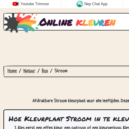
Youtube Trimmer
Nep Chat App
Online
k
l
e
u
r
e
n
Home
Natuur
Bos
Stroom
Afdrukbare Stroom kleurplaat voor alle leeftijden. Deze
Hoe Kleurplaat Stroom in te kle
Kies eerst een effen kleur, een patroon of een kleurverloop. Kie