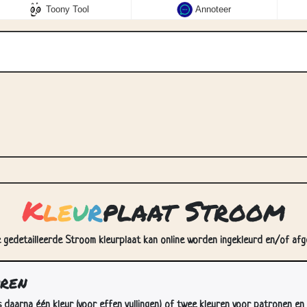
Toony Tool
Annoteer
K
l
e
u
r
plaat Stroom
 gedetailleerde Stroom kleurplaat kan online worden ingekleurd en/of afge
uren
s daarna één kleur (voor effen vullingen) of twee kleuren voor patronen en 