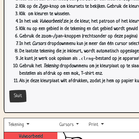
Klik op de
Zygo
-knop om kleursets te bekijken. Gebruik de kleure
Klik
om kleuren te wisselen.
In het vak
Vulvoorbeeld
zie je de kleur, het patroon of het kleu
Klik nu op een gebied in de tekening en dat gebied wordt gevuld
Gebruik de zoom-/pan-knoppen (rechtsonder op deze pagina) om
In het
Cursors
dropdownmenu kun je meer dan één cursor selectere
De laatste tekening die je inkleurt, wordt automatisch opgeslag
Je kunt je werk ook opslaan als
.clrng
-bestand op je apparaat
Gebruik het
Tekening
dropdownmenu om je kleurplaat op te slaan 
bestellen als afdruk op een mok, T-shirt enz.
Als je deze kleurplaat wilt afdrukken, zodat je hem op papier ku
Sluit
Tekening
Cursors
Print
Vulvoorbeeld