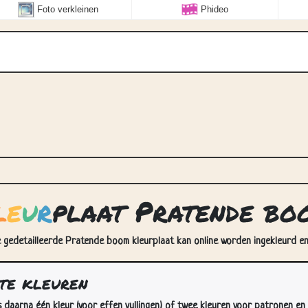
Foto verkleinen
Phideo
l
e
u
r
plaat Pratende bo
 gedetailleerde Pratende boom kleurplaat kan online worden ingekleurd en/
te kleuren
s daarna één kleur (voor effen vullingen) of twee kleuren voor patronen en 