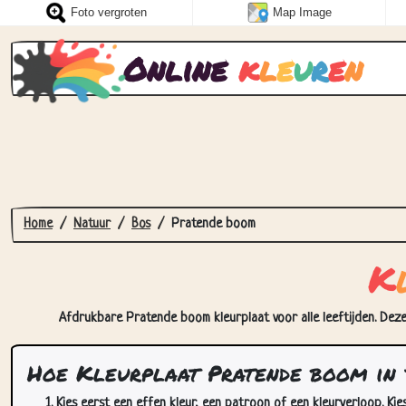
Foto vergroten
Map Image
Online
k
l
e
u
r
e
n
Home
Natuur
Bos
Pratende boom
K
Afdrukbare Pratende boom kleurplaat voor alle leeftijden. Deze
Hoe Kleurplaat Pratende boom in 
Kies eerst een effen kleur, een patroon of een kleurverloop. Kie