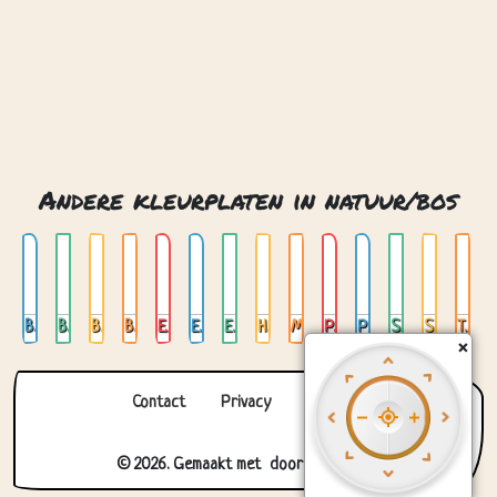
Beer met honing
Boomhut
Boomstronkhuis
Bos met waterval
Eekhoorn
Elvenhuis
Esdoorn bladeren
Hert in maanlicht
Mechanische uil
Paddenstoelen
Pratende boom
Sprookjesbrug
Stroom
Tropische bladeren
Contact
Privacy
Over ons
© 2026. Gemaakt met
door
Zygomatic
.
×