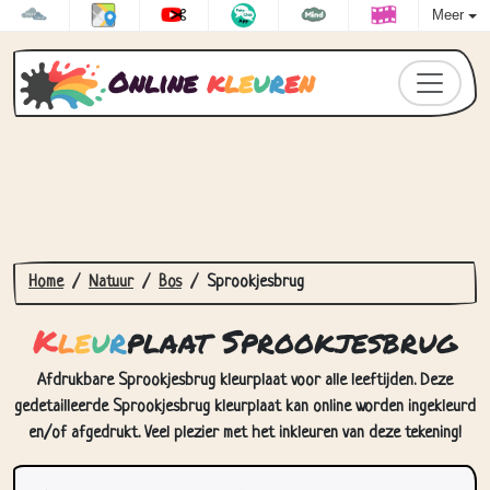
Meer
Online
k
l
e
u
r
e
n
Home
Natuur
Bos
Sprookjesbrug
K
l
e
u
r
plaat Sprookjesbrug
Afdrukbare Sprookjesbrug kleurplaat voor alle leeftijden. Deze
gedetailleerde Sprookjesbrug kleurplaat kan online worden ingekleurd
en/of afgedrukt. Veel plezier met het inkleuren van deze tekening!
Hoe Kleurplaat Sprookjesbrug in
te kleuren