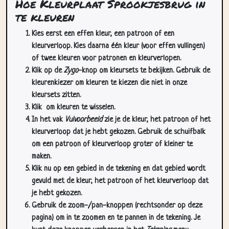
Kies eerst een effen kleur, een patroon of een
kleurverloop. Kies daarna één kleur (voor effen vullingen)
of twee kleuren voor patronen en kleurverlopen.
Klik op de
Zygo
-knop om kleursets te bekijken. Gebruik de
kleurenkiezer om kleuren te kiezen die niet in onze
kleursets zitten.
Klik
om kleuren te wisselen.
In het vak
Vulvoorbeeld
zie je de kleur, het patroon of het
kleurverloop dat je hebt gekozen. Gebruik de schuifbalk
om een patroon of kleurverloop groter of kleiner te
maken.
Klik nu op een gebied in de tekening en dat gebied wordt
gevuld met de kleur, het patroon of het kleurverloop dat
je hebt gekozen.
Gebruik de zoom-/pan-knoppen (rechtsonder op deze
pagina) om in te zoomen en te pannen in de tekening. Je
kunt deze knoppen verbergen in het
Tekening
menu.
In het
Cursors
dropdownmenu kun je meer dan één cursor