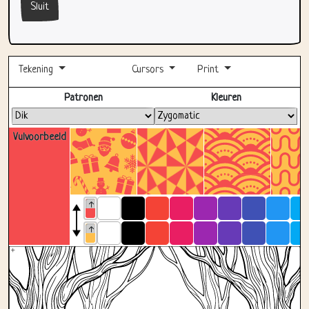
Tekening
Cursors
Print
Volledig scherm
Patronen
Kleuren
Vulvoorbeeld