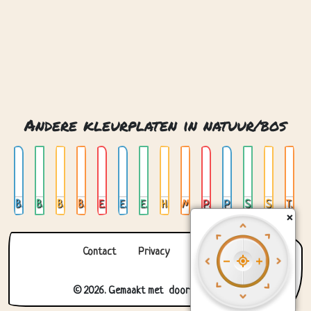
Beer met honing
Boomhut
Boomstronkhuis
Bos met waterval
Eekhoorn
Elvenhuis
Esdoorn bladeren
Hert in maanlicht
Mechanische uil
Paddenstoelen
Pratende boom
Sprookjesbrug
Stroom
Tropische bladeren
Contact
Privacy
Over ons
© 2026. Gemaakt met
door
Zygomatic
.
×