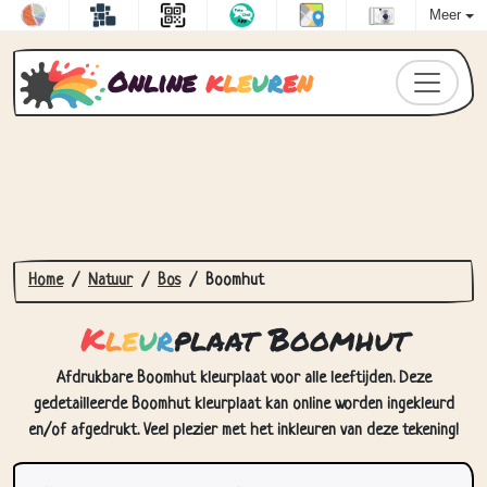
Meer
Online
k
l
e
u
r
e
n
Home
Natuur
Bos
Boomhut
K
l
e
u
r
plaat Boomhut
Afdrukbare Boomhut kleurplaat voor alle leeftijden. Deze
gedetailleerde Boomhut kleurplaat kan online worden ingekleurd
en/of afgedrukt. Veel plezier met het inkleuren van deze tekening!
Hoe Kleurplaat Boomhut in te
kleuren