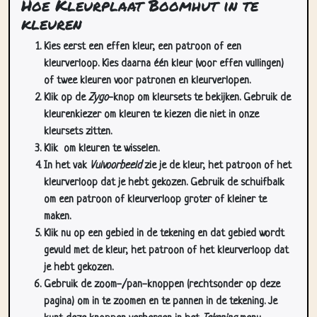
Kies eerst een effen kleur, een patroon of een
kleurverloop. Kies daarna één kleur (voor effen vullingen)
of twee kleuren voor patronen en kleurverlopen.
Klik op de
Zygo
-knop om kleursets te bekijken. Gebruik de
kleurenkiezer om kleuren te kiezen die niet in onze
kleursets zitten.
Klik
om kleuren te wisselen.
In het vak
Vulvoorbeeld
zie je de kleur, het patroon of het
kleurverloop dat je hebt gekozen. Gebruik de schuifbalk
om een patroon of kleurverloop groter of kleiner te
maken.
Klik nu op een gebied in de tekening en dat gebied wordt
gevuld met de kleur, het patroon of het kleurverloop dat
je hebt gekozen.
Gebruik de zoom-/pan-knoppen (rechtsonder op deze
pagina) om in te zoomen en te pannen in de tekening. Je
kunt deze knoppen verbergen in het
Tekening
menu.
In het
Cursors
dropdownmenu kun je meer dan één cursor