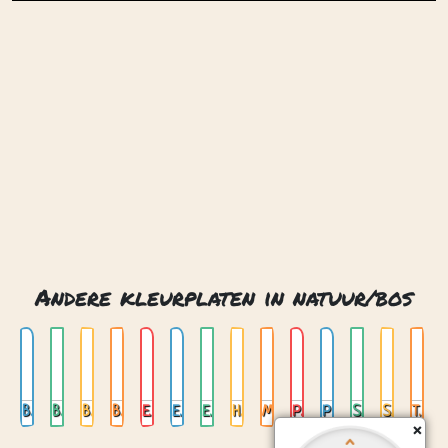
Andere kleurplaten in natuur/bos
Beer met honing
Boomhut
Boomstronkhuis
Bos met waterval
Eekhoorn
Elvenhuis
Esdoorn bladeren
Hert in maanlicht
Mechanische uil
Paddenstoelen
Pratende boom
Sprookjesbrug
Stroom
Tropische bladeren
×