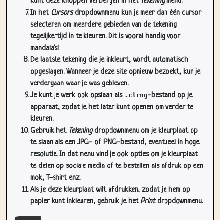
kunt deze knoppen verbergen in het
Tekening
menu.
In het
Cursors
dropdownmenu kun je meer dan één cursor
selecteren om meerdere gebieden van de tekening
tegelijkertijd in te kleuren. Dit is vooral handig voor
mandala's!
De laatste tekening die je inkleurt, wordt automatisch
opgeslagen. Wanneer je deze site opnieuw bezoekt, kun je
verdergaan waar je was gebleven.
Je kunt je werk ook opslaan als
.clrng
-bestand op je
apparaat, zodat je het later kunt openen om verder te
kleuren.
Gebruik het
Tekening
dropdownmenu om je kleurplaat op
te slaan als een JPG- of PNG-bestand, eventueel in hoge
resolutie. In dat menu vind je ook opties om je kleurplaat
te delen op sociale media of te bestellen als afdruk op een
mok, T-shirt enz.
Als je deze kleurplaat wilt afdrukken, zodat je hem op
papier kunt inkleuren, gebruik je het
Print
dropdownmenu.