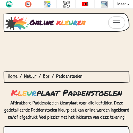
Meer
Online
k
l
e
u
r
e
n
Home
Natuur
Bos
Paddenstoelen
K
l
e
u
r
plaat Paddenstoelen
Afdrukbare Paddenstoelen kleurplaat voor alle leeftijden. Deze
gedetailleerde Paddenstoelen kleurplaat kan online worden ingekleurd
en/of afgedrukt. Veel plezier met het inkleuren van deze tekening!