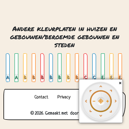
Andere kleurplaten in huizen en
gebouwen/beroemde gebouwen en
steden
Amsterdam 01
Amsterdam 02
Big ben
Big ben londen
Brandenburger tor
Brandenburger tor berlijn
Burj al arab dubai
Burj khalifa
Burj khalifa dubai
Chichen itza mexico
Colosseum rome
Eiffel toren
Eiffel tower parijs
Eiffeltoren in parijs
×
Contact
Privacy
Over ons
© 2026. Gemaakt met
door
Zygomatic
.