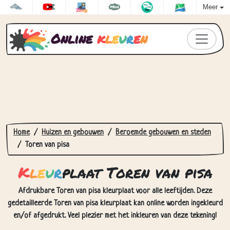
Meer
Online
k
l
e
u
r
e
n
Home
Huizen en gebouwen
Beroemde gebouwen en steden
Toren van pisa
K
l
e
u
r
plaat Toren van pisa
Afdrukbare Toren van pisa kleurplaat voor alle leeftijden. Deze
gedetailleerde Toren van pisa kleurplaat kan online worden ingekleurd
en/of afgedrukt. Veel plezier met het inkleuren van deze tekening!