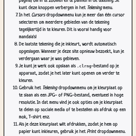
pagina) om in te zoomen en te pannen in de tekening. Je
kunt deze knoppen verbergen in het
Tekening
menu.
In het
Cursors
dropdownmenu kun je meer dan één cursor
selecteren om meerdere gebieden van de tekening
tegelijkertijd in te kleuren. Dit is vooral handig voor
mandala's!
De laatste tekening die je inkleurt, wordt automatisch
opgeslagen. Wanneer je deze site opnieuw bezoekt, kun je
verdergaan waar je was gebleven.
Je kunt je werk ook opslaan als
.clrng
-bestand op je
apparaat, zodat je het later kunt openen om verder te
kleuren.
Gebruik het
Tekening
dropdownmenu om je kleurplaat op
te slaan als een JPG- of PNG-bestand, eventueel in hoge
resolutie. In dat menu vind je ook opties om je kleurplaat
te delen op sociale media of te bestellen als afdruk op een
mok, T-shirt enz.
Als je deze kleurplaat wilt afdrukken, zodat je hem op
papier kunt inkleuren, gebruik je het
Print
dropdownmenu.