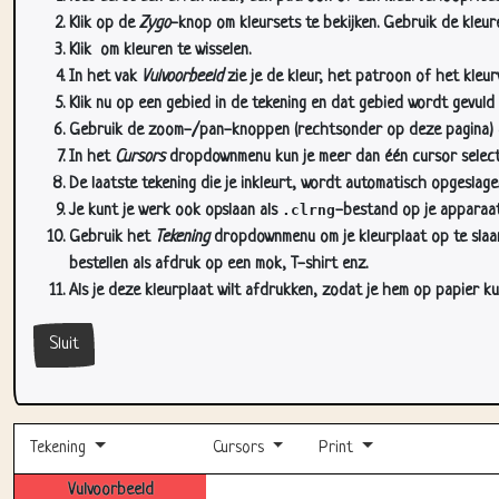
Klik op de
Zygo
-knop om kleursets te bekijken. Gebruik de kleure
Klik
om kleuren te wisselen.
In het vak
Vulvoorbeeld
zie je de kleur, het patroon of het kleu
Klik nu op een gebied in de tekening en dat gebied wordt gevuld
Gebruik de zoom-/pan-knoppen (rechtsonder op deze pagina) om
In het
Cursors
dropdownmenu kun je meer dan één cursor selectere
De laatste tekening die je inkleurt, wordt automatisch opgeslag
Je kunt je werk ook opslaan als
.clrng
-bestand op je apparaat
Gebruik het
Tekening
dropdownmenu om je kleurplaat op te slaan 
bestellen als afdruk op een mok, T-shirt enz.
Als je deze kleurplaat wilt afdrukken, zodat je hem op papier ku
Sluit
Tekening
Cursors
Print
Vulvoorbeeld