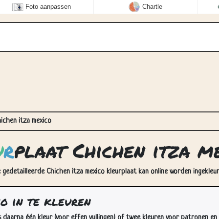
Foto aanpassen
Chartle
ichen itza mexico
u
r
plaat Chichen itza m
e gedetailleerde Chichen itza mexico kleurplaat kan online worden ingekleur
o in te kleuren
s daarna één kleur (voor effen vullingen) of twee kleuren voor patronen en 