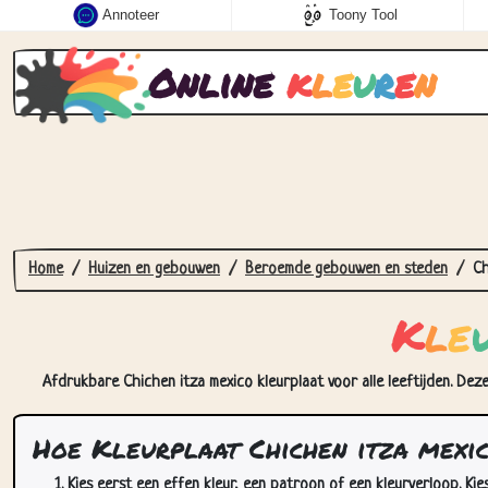
Annoteer
Toony Tool
Online
k
l
e
u
r
e
n
Home
Huizen en gebouwen
Beroemde gebouwen en steden
Ch
K
l
e
Afdrukbare Chichen itza mexico kleurplaat voor alle leeftijden. Dez
Hoe Kleurplaat Chichen itza mexic
Kies eerst een effen kleur, een patroon of een kleurverloop. Kie