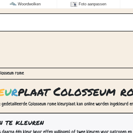
Woordwolken
Foto aanpassen
losseum rome
e
u
r
plaat Colosseum r
 gedetailleerde Colosseum rome kleurplaat kan online worden ingekleurd en
n te kleuren
s daarna één kleur (voor effen vullingen) of twee kleuren voor patronen en 