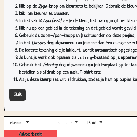
Klik op de
Zygo
-knop om kleursets te bekijken. Gebruik de kleure
Klik
om kleuren te wisselen.
In het vak
Vulvoorbeeld
zie je de kleur, het patroon of het kleu
Klik nu op een gebied in de tekening en dat gebied wordt gevuld
Gebruik de zoom-/pan-knoppen (rechtsonder op deze pagina) om
In het
Cursors
dropdownmenu kun je meer dan één cursor selectere
De laatste tekening die je inkleurt, wordt automatisch opgeslag
Je kunt je werk ook opslaan als
.clrng
-bestand op je apparaat
Gebruik het
Tekening
dropdownmenu om je kleurplaat op te slaan 
bestellen als afdruk op een mok, T-shirt enz.
Als je deze kleurplaat wilt afdrukken, zodat je hem op papier ku
Sluit
Tekening
Cursors
Print
Vulvoorbeeld