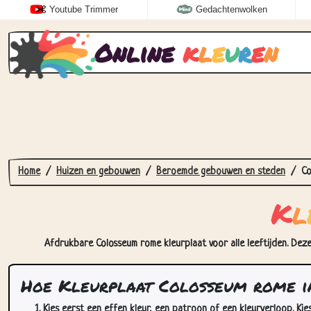
Youtube Trimmer
Gedachtenwolken
Online
k
l
e
u
r
e
n
Home
Huizen en gebouwen
Beroemde gebouwen en steden
Co
K
l
Afdrukbare Colosseum rome kleurplaat voor alle leeftijden. Deze
Hoe Kleurplaat Colosseum rome i
Kies eerst een effen kleur, een patroon of een kleurverloop. Kie