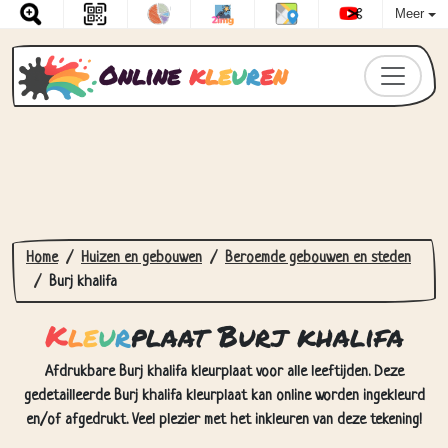
Meer
Online
k
l
e
u
r
e
n
Home
Huizen en gebouwen
Beroemde gebouwen en steden
Burj khalifa
K
l
e
u
r
plaat Burj khalifa
Afdrukbare Burj khalifa kleurplaat voor alle leeftijden. Deze
gedetailleerde Burj khalifa kleurplaat kan online worden ingekleurd
en/of afgedrukt. Veel plezier met het inkleuren van deze tekening!