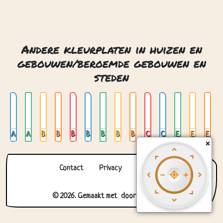
Andere kleurplaten in huizen en
gebouwen/beroemde gebouwen en
steden
Amsterdam 01
Amsterdam 02
Big ben
Big ben londen
Brandenburger tor
Brandenburger tor berlijn
Burj al arab dubai
Burj khalifa
Burj khalifa dubai
Chichen itza mexico
Colosseum rome
Eiffel toren
Eiffel tower parijs
Eiffeltoren in parijs
×
Contact
Privacy
Over ons
© 2026. Gemaakt met
door
Zygomatic
.