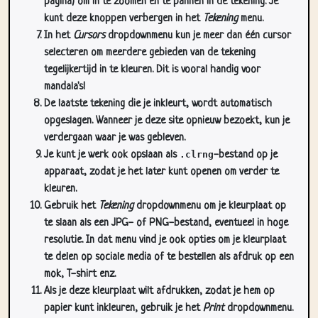
pagina) om in te zoomen en te pannen in de tekening. Je
kunt deze knoppen verbergen in het
Tekening
menu.
In het
Cursors
dropdownmenu kun je meer dan één cursor
selecteren om meerdere gebieden van de tekening
tegelijkertijd in te kleuren. Dit is vooral handig voor
mandala's!
De laatste tekening die je inkleurt, wordt automatisch
opgeslagen. Wanneer je deze site opnieuw bezoekt, kun je
verdergaan waar je was gebleven.
Je kunt je werk ook opslaan als
.clrng
-bestand op je
apparaat, zodat je het later kunt openen om verder te
kleuren.
Gebruik het
Tekening
dropdownmenu om je kleurplaat op
te slaan als een JPG- of PNG-bestand, eventueel in hoge
resolutie. In dat menu vind je ook opties om je kleurplaat
te delen op sociale media of te bestellen als afdruk op een
mok, T-shirt enz.
Als je deze kleurplaat wilt afdrukken, zodat je hem op
papier kunt inkleuren, gebruik je het
Print
dropdownmenu.