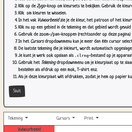
Klik op de
Zygo
-knop om kleursets te bekijken. Gebruik de kleure
Klik
om kleuren te wisselen.
In het vak
Vulvoorbeeld
zie je de kleur, het patroon of het kleu
Klik nu op een gebied in de tekening en dat gebied wordt gevuld
Gebruik de zoom-/pan-knoppen (rechtsonder op deze pagina) om
In het
Cursors
dropdownmenu kun je meer dan één cursor selectere
De laatste tekening die je inkleurt, wordt automatisch opgeslag
Je kunt je werk ook opslaan als
.clrng
-bestand op je apparaat
Gebruik het
Tekening
dropdownmenu om je kleurplaat op te slaan 
bestellen als afdruk op een mok, T-shirt enz.
Als je deze kleurplaat wilt afdrukken, zodat je hem op papier ku
Sluit
Tekening
Cursors
Print
Vulvoorbeeld