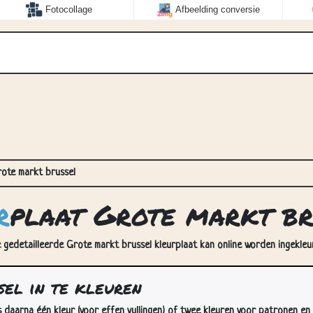
Fotocollage
Afbeelding conversie
ote markt brussel
r
plaat Grote markt br
 gedetailleerde Grote markt brussel kleurplaat kan online worden ingekleu
el in te kleuren
s daarna één kleur (voor effen vullingen) of twee kleuren voor patronen en 