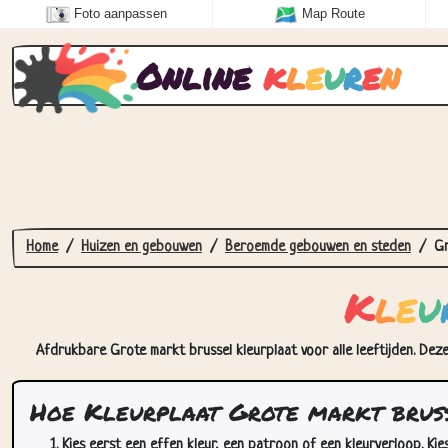
Foto aanpassen
Map Route
Online
k
l
e
u
r
e
n
Home
Huizen en gebouwen
Beroemde gebouwen en steden
Gr
K
l
e
u
Afdrukbare Grote markt brussel kleurplaat voor alle leeftijden. Deze
Hoe Kleurplaat Grote markt bruss
Kies eerst een effen kleur, een patroon of een kleurverloop. Kie