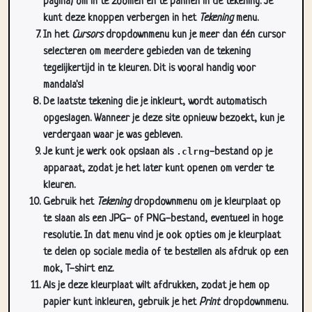
pagina) om in te zoomen en te pannen in de tekening. Je
kunt deze knoppen verbergen in het
Tekening
menu.
In het
Cursors
dropdownmenu kun je meer dan één cursor
selecteren om meerdere gebieden van de tekening
tegelijkertijd in te kleuren. Dit is vooral handig voor
mandala's!
De laatste tekening die je inkleurt, wordt automatisch
opgeslagen. Wanneer je deze site opnieuw bezoekt, kun je
verdergaan waar je was gebleven.
Je kunt je werk ook opslaan als
.clrng
-bestand op je
apparaat, zodat je het later kunt openen om verder te
kleuren.
Gebruik het
Tekening
dropdownmenu om je kleurplaat op
te slaan als een JPG- of PNG-bestand, eventueel in hoge
resolutie. In dat menu vind je ook opties om je kleurplaat
te delen op sociale media of te bestellen als afdruk op een
mok, T-shirt enz.
Als je deze kleurplaat wilt afdrukken, zodat je hem op
papier kunt inkleuren, gebruik je het
Print
dropdownmenu.