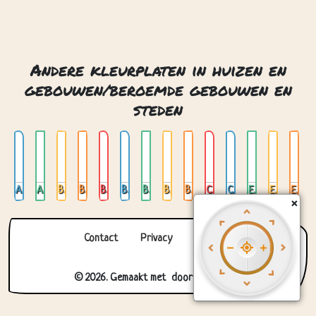
Andere kleurplaten in huizen en
gebouwen/beroemde gebouwen en
steden
Amsterdam 01
Amsterdam 02
Big ben
Big ben londen
Brandenburger tor
Brandenburger tor berlijn
Burj al arab dubai
Burj khalifa
Burj khalifa dubai
Chichen itza mexico
Colosseum rome
Eiffel toren
Eiffel tower parijs
Eiffeltoren in parijs
×
Contact
Privacy
Over ons
© 2026. Gemaakt met
door
Zygomatic
.