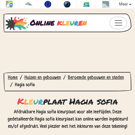
Meer
Online
k
l
e
u
r
e
n
Home
Huizen en gebouwen
Beroemde gebouwen en steden
Hagia sofia
K
l
e
u
r
plaat Hagia sofia
Afdrukbare Hagia sofia kleurplaat voor alle leeftijden. Deze
gedetailleerde Hagia sofia kleurplaat kan online worden ingekleurd
en/of afgedrukt. Veel plezier met het inkleuren van deze tekening!