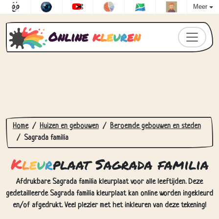
Meer
Online
k
l
e
u
r
e
n
Home
Huizen en gebouwen
Beroemde gebouwen en steden
Sagrada familia
K
l
e
u
r
plaat Sagrada familia
Afdrukbare Sagrada familia kleurplaat voor alle leeftijden. Deze
gedetailleerde Sagrada familia kleurplaat kan online worden ingekleurd
en/of afgedrukt. Veel plezier met het inkleuren van deze tekening!