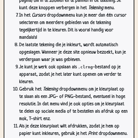
pagina) om in te zoomen en te pannen in de tekening. Je
kunt deze knoppen verbergen in het
Tekening
menu.
In het
Cursors
dropdownmenu kun je meer dan één cursor
selecteren om meerdere gebieden van de tekening
tegelijkertijd in te kleuren. Dit is vooral handig voor
mandala's!
De laatste tekening die je inkleurt, wordt automatisch
opgeslagen. Wanneer je deze site opnieuw bezoekt, kun je
verdergaan waar je was gebleven.
Je kunt je werk ook opslaan als
.clrng
-bestand op je
apparaat, zodat je het later kunt openen om verder te
kleuren.
Gebruik het
Tekening
dropdownmenu om je kleurplaat op
te slaan als een JPG- of PNG-bestand, eventueel in hoge
resolutie. In dat menu vind je ook opties om je kleurplaat
te delen op sociale media of te bestellen als afdruk op een
mok, T-shirt enz.
Als je deze kleurplaat wilt afdrukken, zodat je hem op
papier kunt inkleuren, gebruik je het
Print
dropdownmenu.