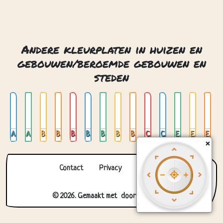
Andere kleurplaten in huizen en
gebouwen/beroemde gebouwen en
steden
Amsterdam 01
Amsterdam 02
Big ben
Big ben londen
Brandenburger tor
Brandenburger tor berlijn
Burj al arab dubai
Burj khalifa
Burj khalifa dubai
Chichen itza mexico
Colosseum rome
Eiffel toren
Eiffel tower parijs
Eiffeltoren in parijs
×
Contact
Privacy
Over ons
© 2026. Gemaakt met
door
Zygomatic
.