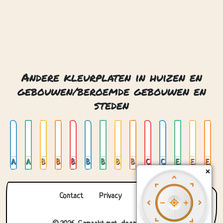
Amsterdam 01
Amsterdam 02
Big ben
Big ben londen
Brandenburger tor
Brandenburger tor berlijn
Burj al arab dubai
Burj khalifa
Burj khalifa dubai
Chichen itza mexico
Colosseum rome
Eiffel toren
Eiffel tower parijs
Eiffeltoren in parijs
Contact
Privacy
Over ons
© 2026. Gemaakt met
door
Zygomatic
.
×