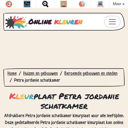
Meer
Online
k
l
e
u
r
e
n
Home
Huizen en gebouwen
Beroemde gebouwen en steden
Petra jordanie schatkamer
K
l
e
u
r
plaat Petra jordanie
schatkamer
Afdrukbare Petra jordanie schatkamer kleurplaat voor alle leeftijden.
Deze gedetailleerde Petra jordanie schatkamer kleurplaat kan online
worden ingekleurd en/of afgedrukt. Veel plezier met het inkleuren van
deze tekening!