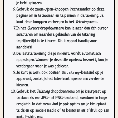
pagina) om in te zoomen en te pannen in de tekening. Je
kunt deze knoppen verbergen in het
Tekening
menu.
In het
Cursors
dropdownmenu kun je meer dan één cursor
selecteren om meerdere gebieden van de tekening
tegelijkertijd in te kleuren. Dit is vooral handig voor
mandala's!
De laatste tekening die je inkleurt, wordt automatisch
opgeslagen. Wanneer je deze site opnieuw bezoekt, kun je
verdergaan waar je was gebleven.
Je kunt je werk ook opslaan als
.clrng
-bestand op je
apparaat, zodat je het later kunt openen om verder te
kleuren.
Gebruik het
Tekening
dropdownmenu om je kleurplaat op
te slaan als een JPG- of PNG-bestand, eventueel in hoge
resolutie. In dat menu vind je ook opties om je kleurplaat
te delen op sociale media of te bestellen als afdruk op een
mok, T-shirt enz.
Als je deze kleurplaat wilt afdrukken, zodat je hem op
papier kunt inkleuren, gebruik je het
Print
dropdownmenu.