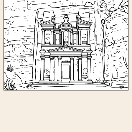
Andere kleurplaten in huizen en
gebouwen/beroemde gebouwen en
steden