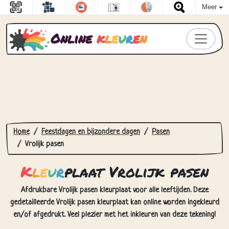
Meer
Online
k
l
e
u
r
e
n
Home
Feestdagen en bijzondere dagen
Pasen
Vrolijk pasen
K
l
e
u
r
plaat Vrolijk pasen
Afdrukbare Vrolijk pasen kleurplaat voor alle leeftijden. Deze
gedetailleerde Vrolijk pasen kleurplaat kan online worden ingekleurd
en/of afgedrukt. Veel plezier met het inkleuren van deze tekening!