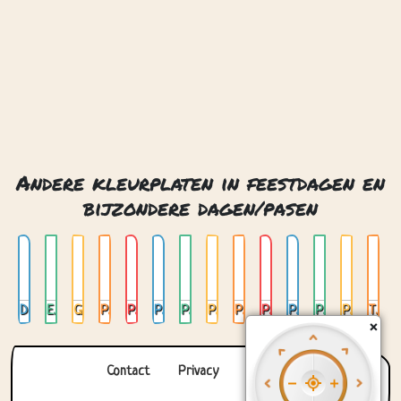
Andere kleurplaten in feestdagen en
bijzondere dagen/pasen
Drie eieren
Eieren in mandje
Glas in lood pasen
Paaseieren in mandje
Paashaas
Paashaas eieren
Paashaas in het bos
Paashaas kostuum
Paashaas kostuum 02
Paashaas kostuum 03
Paashaas met eieren
Paashaas moet bloemen en eieren
Paasmandje
Twee paashazen
×
Contact
Privacy
Over ons