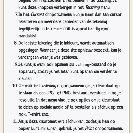
pagina) om in te zoomen en te pannen in de tekening. Je
kunt deze knoppen verbergen in het
Tekening
menu.
In het
Cursors
dropdownmenu kun je meer dan één cursor
selecteren om meerdere gebieden van de tekening
tegelijkertijd in te kleuren. Dit is vooral handig voor
mandala's!
De laatste tekening die je inkleurt, wordt automatisch
opgeslagen. Wanneer je deze site opnieuw bezoekt, kun je
verdergaan waar je was gebleven.
Je kunt je werk ook opslaan als
.clrng
-bestand op je
apparaat, zodat je het later kunt openen om verder te
kleuren.
Gebruik het
Tekening
dropdownmenu om je kleurplaat op
te slaan als een JPG- of PNG-bestand, eventueel in hoge
resolutie. In dat menu vind je ook opties om je kleurplaat
te delen op sociale media of te bestellen als afdruk op een
mok, T-shirt enz.
Als je deze kleurplaat wilt afdrukken, zodat je hem op
papier kunt inkleuren, gebruik je het
Print
dropdownmenu.