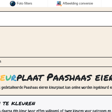
Foto filters
Afbeelding conversie
n
e
u
r
plaat Paashaas eie
e gedetailleerde Paashaas eieren kleurplaat kan online worden ingekleurd en
n te kleuren
s daarna één kleur (voor effen vullingen) of twee kleuren voor patronen en 