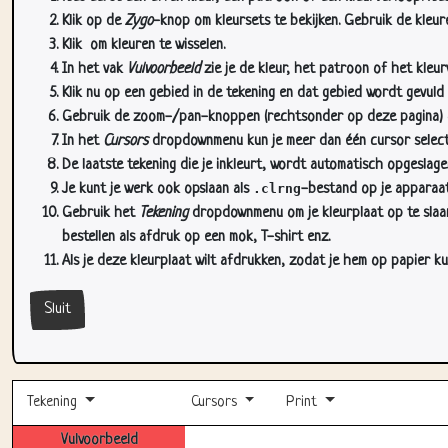
Klik op de
Zygo
-knop om kleursets te bekijken. Gebruik de kleure
Klik
om kleuren te wisselen.
In het vak
Vulvoorbeeld
zie je de kleur, het patroon of het kleu
Klik nu op een gebied in de tekening en dat gebied wordt gevuld
Gebruik de zoom-/pan-knoppen (rechtsonder op deze pagina) om
In het
Cursors
dropdownmenu kun je meer dan één cursor selectere
De laatste tekening die je inkleurt, wordt automatisch opgeslag
Je kunt je werk ook opslaan als
.clrng
-bestand op je apparaat
Gebruik het
Tekening
dropdownmenu om je kleurplaat op te slaan 
bestellen als afdruk op een mok, T-shirt enz.
Als je deze kleurplaat wilt afdrukken, zodat je hem op papier ku
Sluit
Tekening
Cursors
Print
Vulvoorbeeld