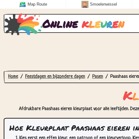
Map Route
Smoelenwissel
Online
k
l
e
u
r
e
n
Home
Feestdagen en bijzondere dagen
Pasen
Paashaas eiere
K
l
Afdrukbare Paashaas eieren kleurplaat voor alle leeftijden. Dez
Hoe Kleurplaat Paashaas eieren i
Kies eerst een effen kleur, een patroon of een kleurverloop. Kie