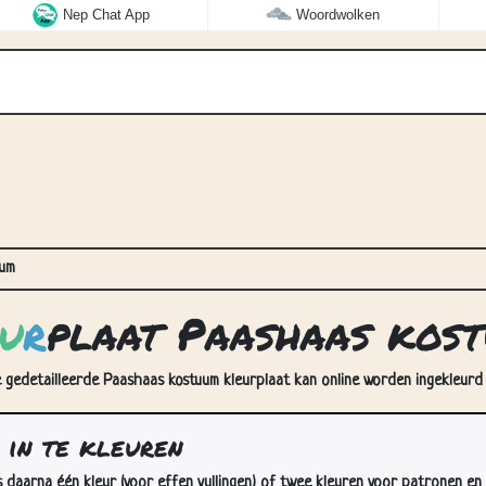
Nep Chat App
Woordwolken
uum
u
r
plaat Paashaas kos
 gedetailleerde Paashaas kostuum kleurplaat kan online worden ingekleurd 
in te kleuren
s daarna één kleur (voor effen vullingen) of twee kleuren voor patronen en 