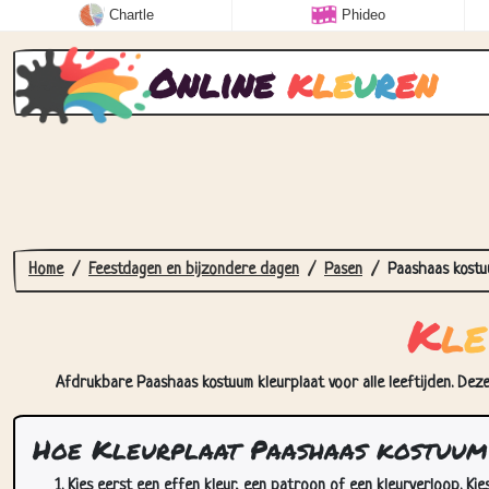
Chartle
Phideo
Online
k
l
e
u
r
e
n
Home
Feestdagen en bijzondere dagen
Pasen
Paashaas kost
K
l
e
Afdrukbare Paashaas kostuum kleurplaat voor alle leeftijden. Deze
Hoe Kleurplaat Paashaas kostuum 
Kies eerst een effen kleur, een patroon of een kleurverloop. Kie