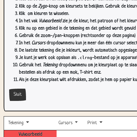
Klik op de
Zygo
-knop om kleursets te bekijken. Gebruik de kleure
Klik
om kleuren te wisselen.
In het vak
Vulvoorbeeld
zie je de kleur, het patroon of het kleu
Klik nu op een gebied in de tekening en dat gebied wordt gevuld
Gebruik de zoom-/pan-knoppen (rechtsonder op deze pagina) om
In het
Cursors
dropdownmenu kun je meer dan één cursor selectere
De laatste tekening die je inkleurt, wordt automatisch opgeslag
Je kunt je werk ook opslaan als
.clrng
-bestand op je apparaat
Gebruik het
Tekening
dropdownmenu om je kleurplaat op te slaan 
bestellen als afdruk op een mok, T-shirt enz.
Als je deze kleurplaat wilt afdrukken, zodat je hem op papier ku
Sluit
Tekening
Cursors
Print
Vulvoorbeeld