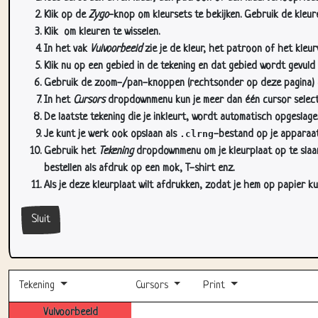
Klik op de
Zygo
-knop om kleursets te bekijken. Gebruik de kleure
Klik
om kleuren te wisselen.
In het vak
Vulvoorbeeld
zie je de kleur, het patroon of het kleu
Klik nu op een gebied in de tekening en dat gebied wordt gevuld
Gebruik de zoom-/pan-knoppen (rechtsonder op deze pagina) om
In het
Cursors
dropdownmenu kun je meer dan één cursor selectere
De laatste tekening die je inkleurt, wordt automatisch opgeslag
Je kunt je werk ook opslaan als
.clrng
-bestand op je apparaat
Gebruik het
Tekening
dropdownmenu om je kleurplaat op te slaan 
bestellen als afdruk op een mok, T-shirt enz.
Als je deze kleurplaat wilt afdrukken, zodat je hem op papier ku
Sluit
Tekening
Cursors
Print
Vulvoorbeeld