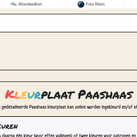
Woordwolken
Foto filters
K
l
e
u
r
plaat Paashaas
 gedetailleerde Paashaas kleurplaat kan online worden ingekleurd en/of af
euren
s daarna één kleur (voor effen vullingen) of twee kleuren voor patronen en 