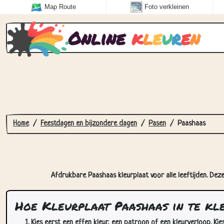
Map Route
Foto verkleinen
Online
k
l
e
u
r
e
n
Home
Feestdagen en bijzondere dagen
Pasen
Paashaas
Afdrukbare Paashaas kleurplaat voor alle leeftijden. Deze
Hoe Kleurplaat Paashaas in te kl
Kies eerst een effen kleur, een patroon of een kleurverloop. Kie