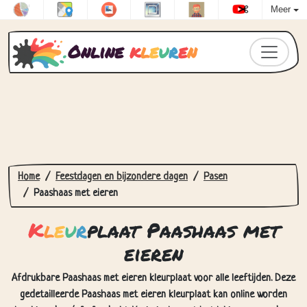
Meer
Online
k
l
e
u
r
e
n
Home
Feestdagen en bijzondere dagen
Pasen
Paashaas met eieren
K
l
e
u
r
plaat Paashaas met
eieren
Afdrukbare Paashaas met eieren kleurplaat voor alle leeftijden. Deze
gedetailleerde Paashaas met eieren kleurplaat kan online worden