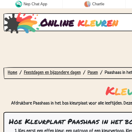
Nep Chat App
Chartle
Online
k
l
e
u
r
e
n
Home
Feestdagen en bijzondere dagen
Pasen
Paashaas in he
K
l
e
Afdrukbare Paashaas in het bos kleurplaat voor alle leeftijden. Dez
Hoe Kleurplaat Paashaas in het bo
Kies eerst een effen kleur, een patroon of een kleurverloop. Kie