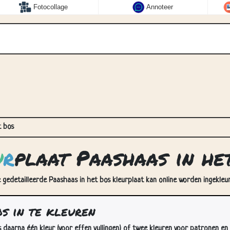
Fotocollage
Annoteer
t bos
u
r
plaat Paashaas in he
e gedetailleerde Paashaas in het bos kleurplaat kan online worden ingekleur
s in te kleuren
s daarna één kleur (voor effen vullingen) of twee kleuren voor patronen en 