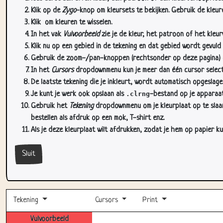
Klik op de
Zygo
-knop om kleursets te bekijken. Gebruik de kleure
Klik
om kleuren te wisselen.
In het vak
Vulvoorbeeld
zie je de kleur, het patroon of het kleu
Klik nu op een gebied in de tekening en dat gebied wordt gevuld
Gebruik de zoom-/pan-knoppen (rechtsonder op deze pagina) om
In het
Cursors
dropdownmenu kun je meer dan één cursor selectere
De laatste tekening die je inkleurt, wordt automatisch opgeslag
Je kunt je werk ook opslaan als
.clrng
-bestand op je apparaat
Gebruik het
Tekening
dropdownmenu om je kleurplaat op te slaan 
bestellen als afdruk op een mok, T-shirt enz.
Als je deze kleurplaat wilt afdrukken, zodat je hem op papier ku
Sluit
Tekening
Cursors
Print
Vulvoorbeeld