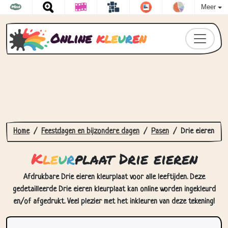
Meer
Online
k
l
e
u
r
e
n
Home
Feestdagen en bijzondere dagen
Pasen
Drie eieren
K
l
e
u
r
plaat Drie eieren
Afdrukbare Drie eieren kleurplaat voor alle leeftijden. Deze
gedetailleerde Drie eieren kleurplaat kan online worden ingekleurd
en/of afgedrukt. Veel plezier met het inkleuren van deze tekening!