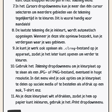
kunt deze knoppen verbergen in het
Tekening
menu.
In het
Cursors
dropdownmenu kun je meer dan één cursor
selecteren om meerdere gebieden van de tekening
tegelijkertijd in te kleuren. Dit is vooral handig voor
mandala's!
De laatste tekening die je inkleurt, wordt automatisch
opgeslagen. Wanneer je deze site opnieuw bezoekt, kun je
verdergaan waar je was gebleven.
Je kunt je werk ook opslaan als
.clrng
-bestand op je
apparaat, zodat je het later kunt openen om verder te
kleuren.
Gebruik het
Tekening
dropdownmenu om je kleurplaat op
te slaan als een JPG- of PNG-bestand, eventueel in hoge
resolutie. In dat menu vind je ook opties om je kleurplaat
te delen op sociale media of te bestellen als afdruk op een
mok, T-shirt enz.
Als je deze kleurplaat wilt afdrukken, zodat je hem op
papier kunt inkleuren, gebruik je het
Print
dropdownmenu.