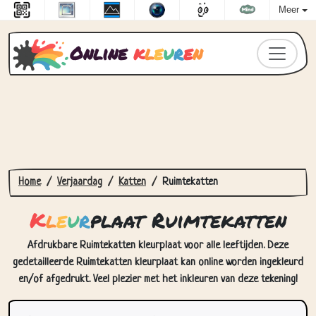
Meer
Online
k
l
e
u
r
e
n
Home
Verjaardag
Katten
Ruimtekatten
K
l
e
u
r
plaat Ruimtekatten
Afdrukbare Ruimtekatten kleurplaat voor alle leeftijden. Deze
gedetailleerde Ruimtekatten kleurplaat kan online worden ingekleurd
en/of afgedrukt. Veel plezier met het inkleuren van deze tekening!