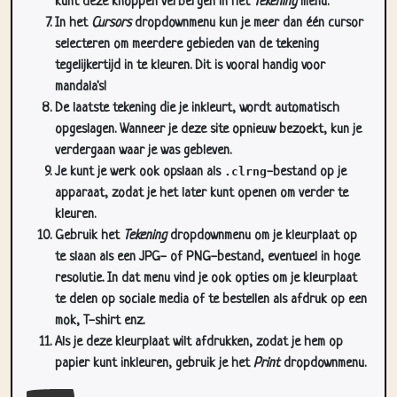
kunt deze knoppen verbergen in het
Tekening
menu.
In het
Cursors
dropdownmenu kun je meer dan één cursor
selecteren om meerdere gebieden van de tekening
tegelijkertijd in te kleuren. Dit is vooral handig voor
mandala's!
De laatste tekening die je inkleurt, wordt automatisch
opgeslagen. Wanneer je deze site opnieuw bezoekt, kun je
verdergaan waar je was gebleven.
Je kunt je werk ook opslaan als
.clrng
-bestand op je
apparaat, zodat je het later kunt openen om verder te
kleuren.
Gebruik het
Tekening
dropdownmenu om je kleurplaat op
te slaan als een JPG- of PNG-bestand, eventueel in hoge
resolutie. In dat menu vind je ook opties om je kleurplaat
te delen op sociale media of te bestellen als afdruk op een
mok, T-shirt enz.
Als je deze kleurplaat wilt afdrukken, zodat je hem op
papier kunt inkleuren, gebruik je het
Print
dropdownmenu.