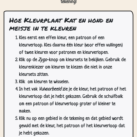
Hoe Kleurplaat Kat en hond en
meisje in te kleuren
Kies eerst een effen kleur, een patroon of een
kleurverloop. Kies daarna één kleur (voor effen vullingen)
of twee kleuren voor patronen en kleurverlopen.
Klik op de
Zygo
-knop om kleursets te bekijken. Gebruik de
kleurenkiezer om kleuren te kiezen die niet in onze
kleursets zitten.
Klik
om kleuren te wisselen.
In het vak
Vulvoorbeeld
zie je de kleur, het patroon of het
kleurverloop dat je hebt gekozen. Gebruik de schuifbalk
om een patroon of kleurverloop groter of kleiner te
maken.
Klik nu op een gebied in de tekening en dat gebied wordt
gevuld met de kleur, het patroon of het kleurverloop dat
je hebt gekozen.
Gebruik de zoom-/pan-knoppen (rechtsonder op deze
pagina) om in te zoomen en te pannen in de tekening. Je