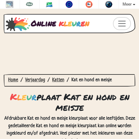
Meer
Online
k
l
e
u
r
e
n
Home
Verjaardag
Katten
Kat en hond en meisje
K
l
e
u
r
plaat Kat en hond en
meisje
Afdrukbare Kat en hond en meisje kleurplaat voor alle leeftijden. Deze
gedetailleerde Kat en hond en meisje kleurplaat kan online worden
ingekleurd en/of afgedrukt. Veel plezier met het inkleuren van deze
tekening!