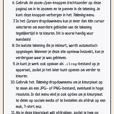
kunt deze knoppen verbergen in het
Tekening
menu.
In het
Cursors
dropdownmenu kun je meer dan één cursor
selecteren om meerdere gebieden van de tekening
tegelijkertijd in te kleuren. Dit is vooral handig voor
mandala's!
De laatste tekening die je inkleurt, wordt automatisch
opgeslagen. Wanneer je deze site opnieuw bezoekt, kun je
verdergaan waar je was gebleven.
Je kunt je werk ook opslaan als
.clrng
-bestand op je
apparaat, zodat je het later kunt openen om verder te
kleuren.
Gebruik het
Tekening
dropdownmenu om je kleurplaat op
te slaan als een JPG- of PNG-bestand, eventueel in hoge
resolutie. In dat menu vind je ook opties om je kleurplaat
te delen op sociale media of te bestellen als afdruk op een
mok, T-shirt enz.
Als je deze kleurplaat wilt afdrukken, zodat je hem op
papier kunt inkleuren, gebruik je het
Print
dropdownmenu.