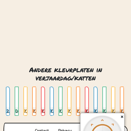
verjaardag/katten
2 katten in de tuin
Dansende ballerina kat
Kat 01
Kat 02
Kat 03
Kat 04
Kat 05
Kat 07
Kat 08
Kat 09
Kat 10
Kat 11
Kat en bloemen
Kat en hond en meisje
Contact
Privacy
Over ons
© 2026. Gemaakt met
door
Zygomatic
.
×