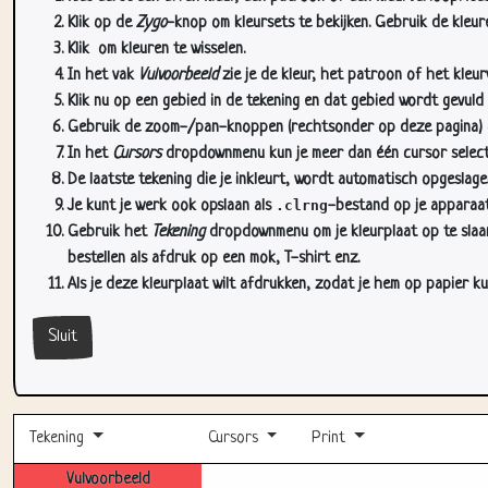
Klik op de
Zygo
-knop om kleursets te bekijken. Gebruik de kleure
Klik
om kleuren te wisselen.
In het vak
Vulvoorbeeld
zie je de kleur, het patroon of het kleu
Klik nu op een gebied in de tekening en dat gebied wordt gevuld
Gebruik de zoom-/pan-knoppen (rechtsonder op deze pagina) om
In het
Cursors
dropdownmenu kun je meer dan één cursor selectere
De laatste tekening die je inkleurt, wordt automatisch opgeslag
Je kunt je werk ook opslaan als
.clrng
-bestand op je apparaat
Gebruik het
Tekening
dropdownmenu om je kleurplaat op te slaan 
bestellen als afdruk op een mok, T-shirt enz.
Als je deze kleurplaat wilt afdrukken, zodat je hem op papier ku
Sluit
Tekening
Cursors
Print
Vulvoorbeeld