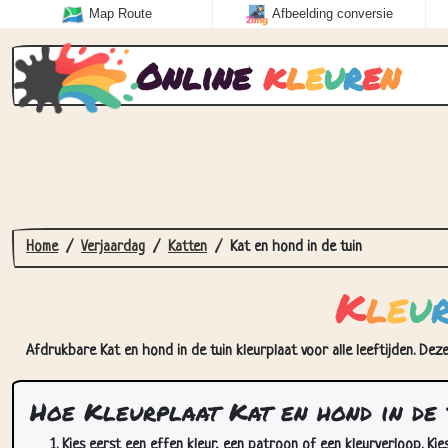
Map Route
Afbeelding conversie
Online
k
l
e
u
r
e
n
Home
Verjaardag
Katten
Kat en hond in de tuin
K
l
e
u
Afdrukbare Kat en hond in de tuin kleurplaat voor alle leeftijden. Dez
Hoe Kleurplaat Kat en hond in de 
Kies eerst een effen kleur, een patroon of een kleurverloop. Kie