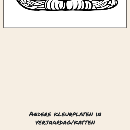
Andere kleurplaten in
verjaardag/katten
2 katten in de tuin
Dansende ballerina kat
Kat 01
Kat 02
Kat 03
Kat 04
Kat 05
Kat 07
Kat 08
Kat 09
Kat 10
Kat 11
Kat en bloemen
Kat en hond en meisje
Contact
Privacy
Over ons
© 2026. Gemaakt met
door
Zygomatic
.