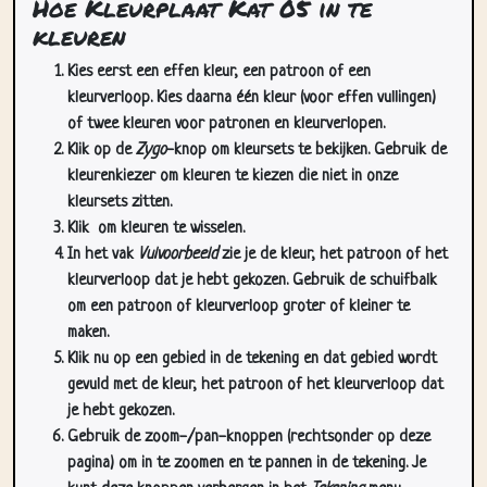
Kies eerst een effen kleur, een patroon of een
kleurverloop. Kies daarna één kleur (voor effen vullingen)
of twee kleuren voor patronen en kleurverlopen.
Klik op de
Zygo
-knop om kleursets te bekijken. Gebruik de
kleurenkiezer om kleuren te kiezen die niet in onze
kleursets zitten.
Klik
om kleuren te wisselen.
In het vak
Vulvoorbeeld
zie je de kleur, het patroon of het
kleurverloop dat je hebt gekozen. Gebruik de schuifbalk
om een patroon of kleurverloop groter of kleiner te
maken.
Klik nu op een gebied in de tekening en dat gebied wordt
gevuld met de kleur, het patroon of het kleurverloop dat
je hebt gekozen.
Gebruik de zoom-/pan-knoppen (rechtsonder op deze
pagina) om in te zoomen en te pannen in de tekening. Je
kunt deze knoppen verbergen in het
Tekening
menu.
In het
Cursors
dropdownmenu kun je meer dan één cursor