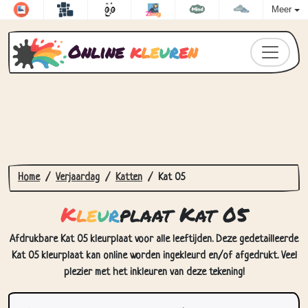
Meer
Online
k
l
e
u
r
e
n
Home
Verjaardag
Katten
Kat 05
K
l
e
u
r
plaat Kat 05
Afdrukbare Kat 05 kleurplaat voor alle leeftijden. Deze gedetailleerde
Kat 05 kleurplaat kan online worden ingekleurd en/of afgedrukt. Veel
plezier met het inkleuren van deze tekening!
Hoe Kleurplaat Kat 05 in te
kleuren