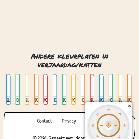
Andere kleurplaten in
verjaardag/katten
2 katten in de tuin
Dansende ballerina kat
Kat 01
Kat 02
Kat 03
Kat 04
Kat 05
Kat 07
Kat 08
Kat 09
Kat 10
Kat 11
Kat en bloemen
Kat en hond en meisje
×
Contact
Privacy
Over ons
© 2026. Gemaakt met
door
Zygomatic
.