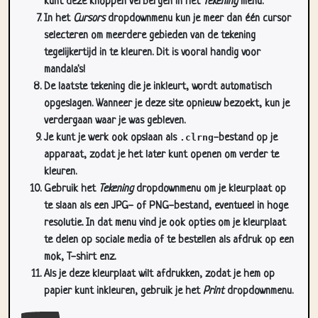
kunt deze knoppen verbergen in het
Tekening
menu.
In het
Cursors
dropdownmenu kun je meer dan één cursor
selecteren om meerdere gebieden van de tekening
tegelijkertijd in te kleuren. Dit is vooral handig voor
mandala's!
De laatste tekening die je inkleurt, wordt automatisch
opgeslagen. Wanneer je deze site opnieuw bezoekt, kun je
verdergaan waar je was gebleven.
Je kunt je werk ook opslaan als
.clrng
-bestand op je
apparaat, zodat je het later kunt openen om verder te
kleuren.
Gebruik het
Tekening
dropdownmenu om je kleurplaat op
te slaan als een JPG- of PNG-bestand, eventueel in hoge
resolutie. In dat menu vind je ook opties om je kleurplaat
te delen op sociale media of te bestellen als afdruk op een
mok, T-shirt enz.
Als je deze kleurplaat wilt afdrukken, zodat je hem op
papier kunt inkleuren, gebruik je het
Print
dropdownmenu.