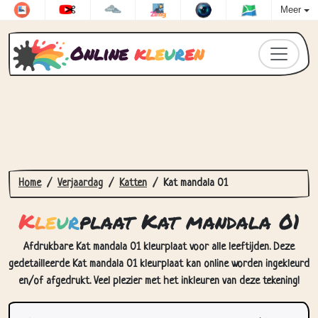
Meer
Online
k
l
e
u
r
e
n
Home
Verjaardag
Katten
Kat mandala 01
K
l
e
u
r
plaat Kat mandala 01
Afdrukbare Kat mandala 01 kleurplaat voor alle leeftijden. Deze
gedetailleerde Kat mandala 01 kleurplaat kan online worden ingekleurd
en/of afgedrukt. Veel plezier met het inkleuren van deze tekening!