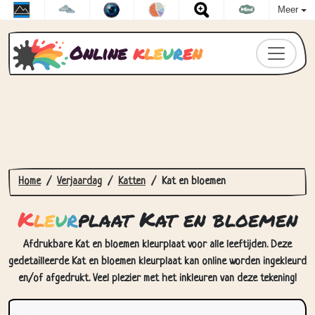
Meer
Online
k
l
e
u
r
e
n
Home
Verjaardag
Katten
Kat en bloemen
K
l
e
u
r
plaat Kat en bloemen
Afdrukbare Kat en bloemen kleurplaat voor alle leeftijden. Deze
gedetailleerde Kat en bloemen kleurplaat kan online worden ingekleurd
en/of afgedrukt. Veel plezier met het inkleuren van deze tekening!