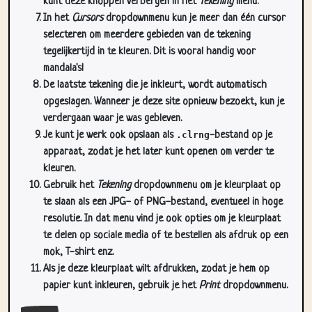
kunt deze knoppen verbergen in het
Tekening
menu.
In het
Cursors
dropdownmenu kun je meer dan één cursor
selecteren om meerdere gebieden van de tekening
tegelijkertijd in te kleuren. Dit is vooral handig voor
mandala's!
De laatste tekening die je inkleurt, wordt automatisch
opgeslagen. Wanneer je deze site opnieuw bezoekt, kun je
verdergaan waar je was gebleven.
Je kunt je werk ook opslaan als
.clrng
-bestand op je
apparaat, zodat je het later kunt openen om verder te
kleuren.
Gebruik het
Tekening
dropdownmenu om je kleurplaat op
te slaan als een JPG- of PNG-bestand, eventueel in hoge
resolutie. In dat menu vind je ook opties om je kleurplaat
te delen op sociale media of te bestellen als afdruk op een
mok, T-shirt enz.
Als je deze kleurplaat wilt afdrukken, zodat je hem op
papier kunt inkleuren, gebruik je het
Print
dropdownmenu.