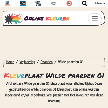
Meer
Online
k
l
e
u
r
e
n
Home
Verjaardag
Paarden
Wilde paarden 01
K
l
e
u
r
plaat Wilde paarden 01
Afdrukbare Wilde paarden 01 kleurplaat voor alle leeftijden. Deze
gedetailleerde Wilde paarden 01 kleurplaat kan online worden
ingekleurd en/of afgedrukt. Veel plezier met het inkleuren van deze
tekening!