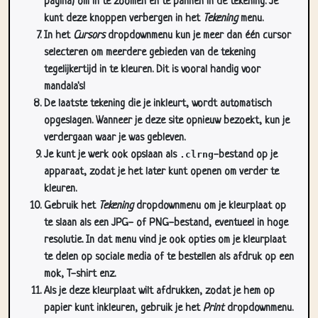
pagina) om in te zoomen en te pannen in de tekening. Je
kunt deze knoppen verbergen in het
Tekening
menu.
In het
Cursors
dropdownmenu kun je meer dan één cursor
selecteren om meerdere gebieden van de tekening
tegelijkertijd in te kleuren. Dit is vooral handig voor
mandala's!
De laatste tekening die je inkleurt, wordt automatisch
opgeslagen. Wanneer je deze site opnieuw bezoekt, kun je
verdergaan waar je was gebleven.
Je kunt je werk ook opslaan als
.clrng
-bestand op je
apparaat, zodat je het later kunt openen om verder te
kleuren.
Gebruik het
Tekening
dropdownmenu om je kleurplaat op
te slaan als een JPG- of PNG-bestand, eventueel in hoge
resolutie. In dat menu vind je ook opties om je kleurplaat
te delen op sociale media of te bestellen als afdruk op een
mok, T-shirt enz.
Als je deze kleurplaat wilt afdrukken, zodat je hem op
papier kunt inkleuren, gebruik je het
Print
dropdownmenu.