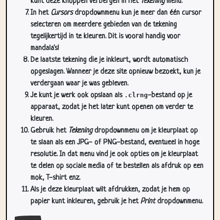
kunt deze knoppen verbergen in het
Tekening
menu.
In het
Cursors
dropdownmenu kun je meer dan één cursor
selecteren om meerdere gebieden van de tekening
tegelijkertijd in te kleuren. Dit is vooral handig voor
mandala's!
De laatste tekening die je inkleurt, wordt automatisch
opgeslagen. Wanneer je deze site opnieuw bezoekt, kun je
verdergaan waar je was gebleven.
Je kunt je werk ook opslaan als
.clrng
-bestand op je
apparaat, zodat je het later kunt openen om verder te
kleuren.
Gebruik het
Tekening
dropdownmenu om je kleurplaat op
te slaan als een JPG- of PNG-bestand, eventueel in hoge
resolutie. In dat menu vind je ook opties om je kleurplaat
te delen op sociale media of te bestellen als afdruk op een
mok, T-shirt enz.
Als je deze kleurplaat wilt afdrukken, zodat je hem op
papier kunt inkleuren, gebruik je het
Print
dropdownmenu.