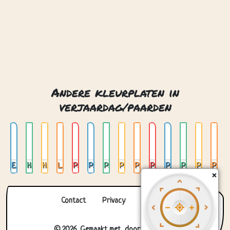
Andere kleurplaten in
verjaardag/paarden
Eenvoudig paardenhoofd
Hoofd van een paard
Hoofden van paard en veulen
Leuke kleine pony
Paard 02
Paard en wagen 01
Paard en wagen 02
Paard in de wei 01
Paard in de wei 02
Paard met een veulen 01
Paard met een veulen 02
Paard op achterpoten
Paard op de boerderij 01
Paard op de boerderij 02
×
Contact
Privacy
Over ons
© 2026. Gemaakt met
door
Zygomatic
.