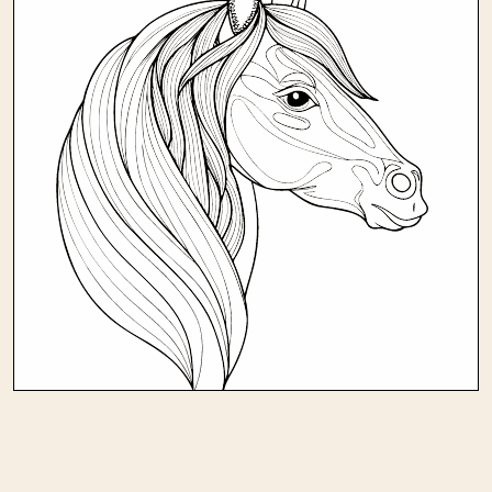
Andere kleurplaten in
verjaardag/paarden