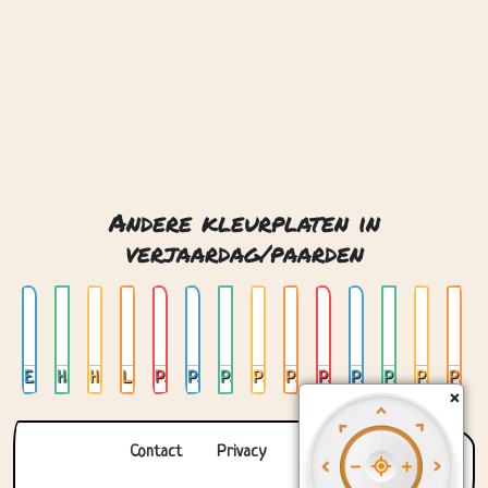
Eenvoudig paardenhoofd
Hoofd van een paard
Hoofden van paard en veulen
Leuke kleine pony
Paard 02
Paard en wagen 01
Paard en wagen 02
Paard in de wei 01
Paard in de wei 02
Paard met een veulen 01
Paard met een veulen 02
Paard op achterpoten
Paard op de boerderij 01
Paard op de boerderij 02
Contact
Privacy
Over ons
© 2026. Gemaakt met
door
Zygomatic
.
×