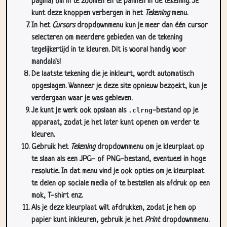
In het
Cursors
dropdownmenu kun je meer dan één cursor
selecteren om meerdere gebieden van de tekening
tegelijkertijd in te kleuren. Dit is vooral handig voor
mandala's!
De laatste tekening die je inkleurt, wordt automatisch
opgeslagen. Wanneer je deze site opnieuw bezoekt, kun je
verdergaan waar je was gebleven.
Je kunt je werk ook opslaan als
.clrng
-bestand op je
apparaat, zodat je het later kunt openen om verder te
kleuren.
Gebruik het
Tekening
dropdownmenu om je kleurplaat op
te slaan als een JPG- of PNG-bestand, eventueel in hoge
resolutie. In dat menu vind je ook opties om je kleurplaat
te delen op sociale media of te bestellen als afdruk op een
mok, T-shirt enz.
Als je deze kleurplaat wilt afdrukken, zodat je hem op
papier kunt inkleuren, gebruik je het
Print
dropdownmenu.
Sluit