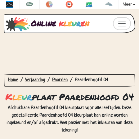
Meer
Online
k
l
e
u
r
e
n
Home
Verjaardag
Paarden
Paardenhoofd 04
K
l
e
u
r
plaat Paardenhoofd 04
Afdrukbare Paardenhoofd 04 kleurplaat voor alle leeftijden. Deze
gedetailleerde Paardenhoofd 04 kleurplaat kan online worden
ingekleurd en/of afgedrukt. Veel plezier met het inkleuren van deze
tekening!
Hoe Kleurplaat Paardenhoofd 04