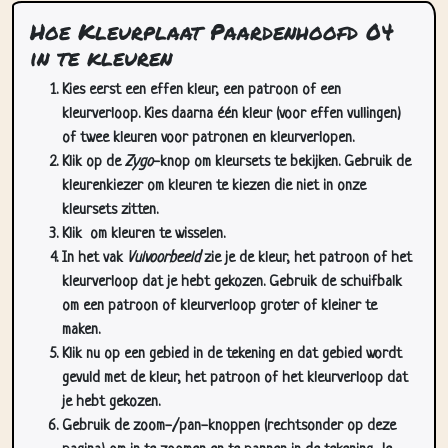
in te kleuren
Kies eerst een effen kleur, een patroon of een
kleurverloop. Kies daarna één kleur (voor effen vullingen)
of twee kleuren voor patronen en kleurverlopen.
Klik op de
Zygo
-knop om kleursets te bekijken. Gebruik de
kleurenkiezer om kleuren te kiezen die niet in onze
kleursets zitten.
Klik
om kleuren te wisselen.
In het vak
Vulvoorbeeld
zie je de kleur, het patroon of het
kleurverloop dat je hebt gekozen. Gebruik de schuifbalk
om een patroon of kleurverloop groter of kleiner te
maken.
Klik nu op een gebied in de tekening en dat gebied wordt
gevuld met de kleur, het patroon of het kleurverloop dat
je hebt gekozen.
Gebruik de zoom-/pan-knoppen (rechtsonder op deze
pagina) om in te zoomen en te pannen in de tekening. Je
kunt deze knoppen verbergen in het
Tekening
menu.