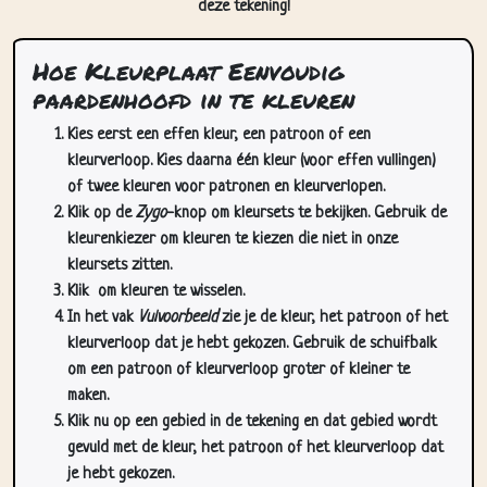
Hoe Kleurplaat Eenvoudig
paardenhoofd in te kleuren
Kies eerst een effen kleur, een patroon of een
kleurverloop. Kies daarna één kleur (voor effen vullingen)
of twee kleuren voor patronen en kleurverlopen.
Klik op de
Zygo
-knop om kleursets te bekijken. Gebruik de
kleurenkiezer om kleuren te kiezen die niet in onze
kleursets zitten.
Klik
om kleuren te wisselen.
In het vak
Vulvoorbeeld
zie je de kleur, het patroon of het
kleurverloop dat je hebt gekozen. Gebruik de schuifbalk
om een patroon of kleurverloop groter of kleiner te
maken.
Klik nu op een gebied in de tekening en dat gebied wordt
gevuld met de kleur, het patroon of het kleurverloop dat
je hebt gekozen.
Gebruik de zoom-/pan-knoppen (rechtsonder op deze
pagina) om in te zoomen en te pannen in de tekening. Je