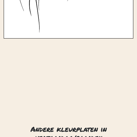
Andere kleurplaten in
verjaardag/paarden
Eenvoudig paardenhoofd
Hoofd van een paard
Hoofden van paard en veulen
Leuke kleine pony
Paard 02
Paard en wagen 01
Paard en wagen 02
Paard in de wei 01
Paard in de wei 02
Paard met een veulen 01
Paard met een veulen 02
Paard op achterpoten
Paard op de boerderij 01
Paard op de boerderij 02
Contact
Privacy
Over ons
© 2026. Gemaakt met
door
Zygomatic
.