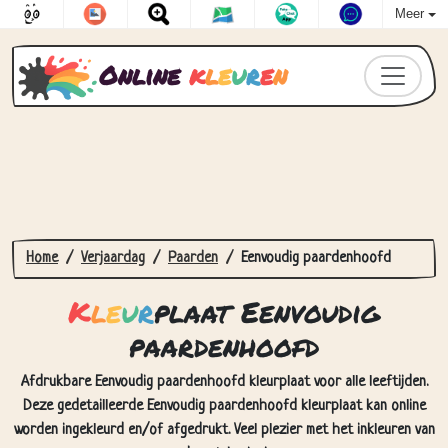
Meer
Online
k
l
e
u
r
e
n
Home
Verjaardag
Paarden
Eenvoudig paardenhoofd
K
l
e
u
r
plaat Eenvoudig
paardenhoofd
Afdrukbare Eenvoudig paardenhoofd kleurplaat voor alle leeftijden.
Deze gedetailleerde Eenvoudig paardenhoofd kleurplaat kan online
worden ingekleurd en/of afgedrukt. Veel plezier met het inkleuren van
deze tekening!