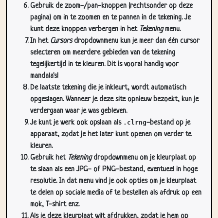
kunt deze knoppen verbergen in het
Tekening
menu.
In het
Cursors
dropdownmenu kun je meer dan één cursor
selecteren om meerdere gebieden van de tekening
tegelijkertijd in te kleuren. Dit is vooral handig voor
mandala's!
De laatste tekening die je inkleurt, wordt automatisch
opgeslagen. Wanneer je deze site opnieuw bezoekt, kun je
verdergaan waar je was gebleven.
Je kunt je werk ook opslaan als
.clrng
-bestand op je
apparaat, zodat je het later kunt openen om verder te
kleuren.
Gebruik het
Tekening
dropdownmenu om je kleurplaat op
te slaan als een JPG- of PNG-bestand, eventueel in hoge
resolutie. In dat menu vind je ook opties om je kleurplaat
te delen op sociale media of te bestellen als afdruk op een
mok, T-shirt enz.
Als je deze kleurplaat wilt afdrukken, zodat je hem op
papier kunt inkleuren, gebruik je het
Print
dropdownmenu.