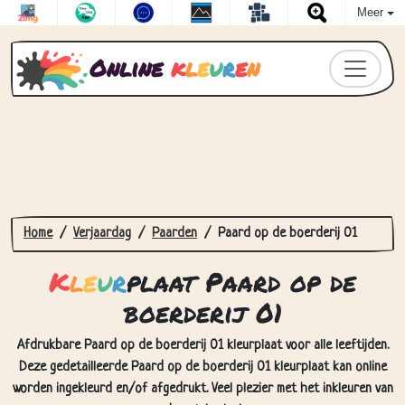
Meer
Online
k
l
e
u
r
e
n
Home
Verjaardag
Paarden
Paard op de boerderij 01
K
l
e
u
r
plaat Paard op de
boerderij 01
Afdrukbare Paard op de boerderij 01 kleurplaat voor alle leeftijden.
Deze gedetailleerde Paard op de boerderij 01 kleurplaat kan online
worden ingekleurd en/of afgedrukt. Veel plezier met het inkleuren van