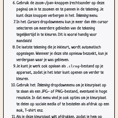
Gebruik de zoom-/pan-knoppen (rechtsonder op deze
pagina) om in te zoomen en te pannen in de tekening. Je
kunt deze knoppen verbergen in het
Tekening
menu.
In het
Cursors
dropdownmenu kun je meer dan één cursor
selecteren om meerdere gebieden van de tekening
tegelijkertijd in te kleuren. Dit is vooral handig voor
mandala's!
De laatste tekening die je inkleurt, wordt automatisch
opgeslagen. Wanneer je deze site opnieuw bezoekt, kun je
verdergaan waar je was gebleven.
Je kunt je werk ook opslaan als
.clrng
-bestand op je
apparaat, zodat je het later kunt openen om verder te
kleuren.
Gebruik het
Tekening
dropdownmenu om je kleurplaat op
te slaan als een JPG- of PNG-bestand, eventueel in hoge
resolutie. In dat menu vind je ook opties om je kleurplaat
te delen op sociale media of te bestellen als afdruk op een
mok, T-shirt enz.
Als je deze kleurplaat wilt afdrukken, zodat je hem op