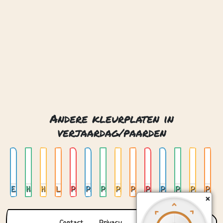
Andere kleurplaten in
verjaardag/paarden
Eenvoudig paardenhoofd
Hoofd van een paard
Hoofden van paard en veulen
Leuke kleine pony
Paard 02
Paard en wagen 01
Paard en wagen 02
Paard in de wei 01
Paard in de wei 02
Paard met een veulen 01
Paard met een veulen 02
Paard op achterpoten
Paard op de boerderij 01
Paard op de boerderij 02
×