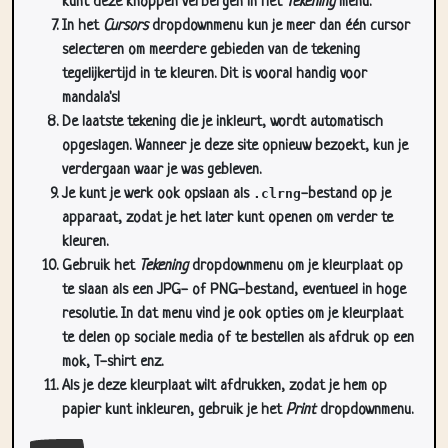
kunt deze knoppen verbergen in het
Tekening
menu.
In het
Cursors
dropdownmenu kun je meer dan één cursor
selecteren om meerdere gebieden van de tekening
tegelijkertijd in te kleuren. Dit is vooral handig voor
mandala's!
De laatste tekening die je inkleurt, wordt automatisch
opgeslagen. Wanneer je deze site opnieuw bezoekt, kun je
verdergaan waar je was gebleven.
Je kunt je werk ook opslaan als
.clrng
-bestand op je
apparaat, zodat je het later kunt openen om verder te
kleuren.
Gebruik het
Tekening
dropdownmenu om je kleurplaat op
te slaan als een JPG- of PNG-bestand, eventueel in hoge
resolutie. In dat menu vind je ook opties om je kleurplaat
te delen op sociale media of te bestellen als afdruk op een
mok, T-shirt enz.
Als je deze kleurplaat wilt afdrukken, zodat je hem op
papier kunt inkleuren, gebruik je het
Print
dropdownmenu.