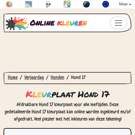
Meer
Online
k
l
e
u
r
e
n
Home
Verjaardag
Honden
Hond 17
K
l
e
u
r
plaat Hond 17
Afdrukbare Hond 17 kleurplaat voor alle leeftijden. Deze
gedetailleerde Hond 17 kleurplaat kan online worden ingekleurd en/of
afgedrukt. Veel plezier met het inkleuren van deze tekening!